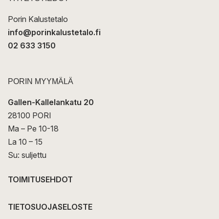
i
Porin Kalustetalo
info@porinkalustetalo.fi
02 633 3150
PORIN MYYMÄLÄ
Gallen-Kallelankatu 20
28100 PORI
Ma – Pe 10-18
La 10 – 15
Su: suljettu
TOIMITUSEHDOT
TIETOSUOJASELOSTE