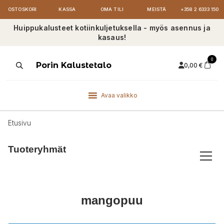
OSTOSKORI
KASSA
OMA TILI
MEISTÄ
+358 2 6333 150
Huippukalusteet kotiinkuljetuksella - myös asennus ja
kasaus!
0
Products
Porin Kalustetalo
0,00
€
search
Avaa valikko
Etusivu
Tuoteryhmät
mangopuu