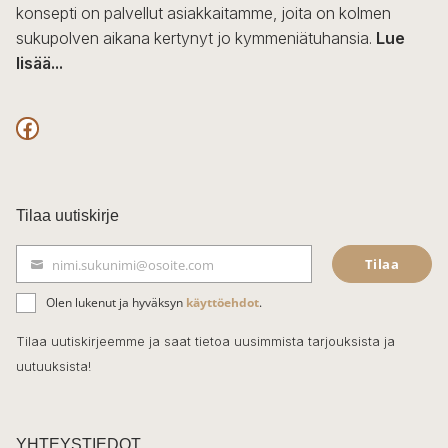
konsepti on palvellut asiakkaitamme, joita on kolmen
sukupolven aikana kertynyt jo kymmeniätuhansia.
Lue
lisää...
F
a
c
Tilaa uutiskirje
e
Tilaa
nimi.sukunimi@osoite.com
b
S
ä
o
Olen lukenut ja hyväksyn
käyttöehdot
.
h
k
o
Tilaa uutiskirjeemme ja saat tietoa uusimmista tarjouksista ja
ö
uutuuksista!
k
p
o
s
t
YHTEYSTIEDOT