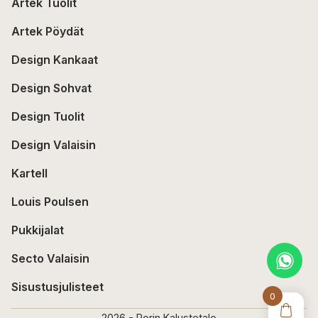
Artek Tuolit
Artek Pöydät
Design Kankaat
Design Sohvat
Design Tuolit
Design Valaisin
Kartell
Louis Poulsen
Pukkijalat
Secto Valaisin
Sisustusjulisteet
0
2026 - Porin Kalustetalo