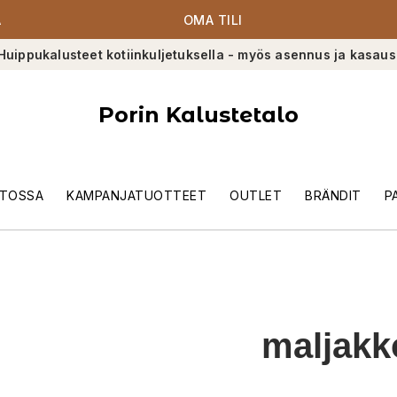
A
OMA TILI
Huippukalusteet kotiinkuljetuksella - myös asennus ja kasaus
Porin Kalustetalo
TOSSA
KAMPANJATUOTTEET
OUTLET
BRÄNDIT
P
maljakk