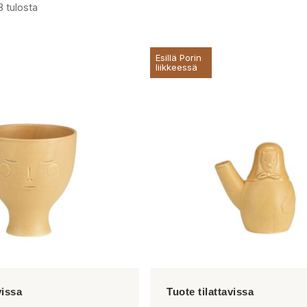
8 tulosta
Esillä Porin
liikkeessä