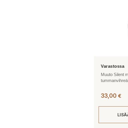
Muuto Silent 
tummanvihreä
33,00
€
LIS