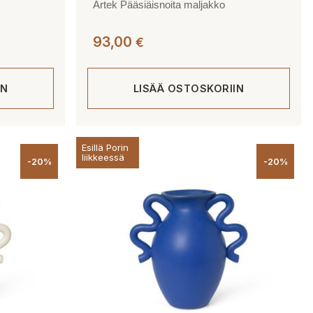
Artek Pääsiäisnoita maljakko
93,00
€
IN
LISÄÄ OSTOSKORIIN
Esillä Porin
liikkeessä
-20%
-20%