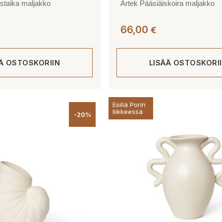
staika maljakko
Artek Pääsiäiskoira maljakko
66,00
€
ÄÄ OSTOSKORIIN
LISÄÄ OSTOSKORI
Esillä Porin
liikkeessä
-20%