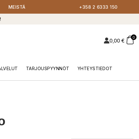
MEISTÄ
+358 2 6333 150
!
0
0,00
€
ALVELUT
TARJOUSPYYNNÖT
YHTEYSTIEDOT
o