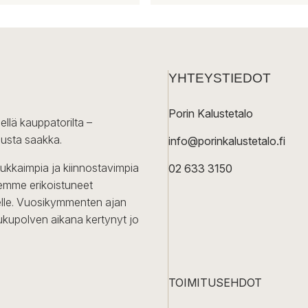
tuotteella
on
useampi
muunnelma.
YHTEYSTIEDOT
Voit
tehdä
Porin Kalustetalo
valinnat
ellä kauppatorilta –
tuotteen
lusta saakka.
info@porinkalustetalo.fi
sivulla.
dukkaimpia ja kiinnostavimpia
02 633 3150
Olemme erikoistuneet
iselle. Vuosikymmenten ajan
ukupolven aikana kertynyt jo
TOIMITUSEHDOT