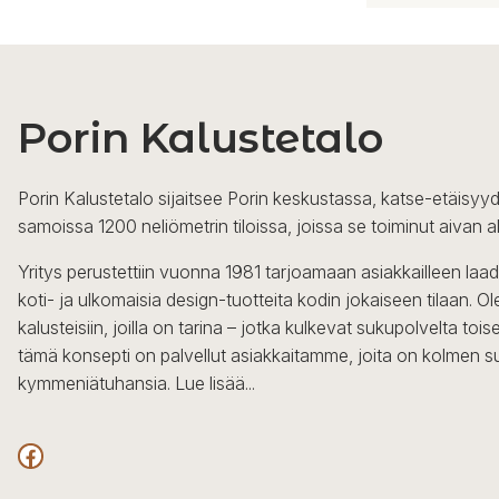
Porin Kalustetalo
Porin Kalustetalo sijaitsee Porin keskustassa, katse-etäisyyd
samoissa 1200 neliömetrin tiloissa, joissa se toiminut aivan a
Yritys perustettiin vuonna 1981 tarjoamaan asiakkailleen laa
koti- ja ulkomaisia design-tuotteita kodin jokaiseen tilaan. 
kalusteisiin, joilla on tarina – jotka kulkevat sukupolvelta to
tämä konsepti on palvellut asiakkaitamme, joita on kolmen s
kymmeniätuhansia.
Lue lisää...
Facebook