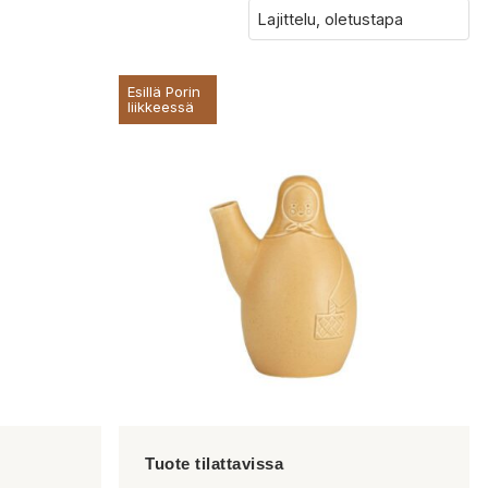
Esillä Porin
liikkeessä