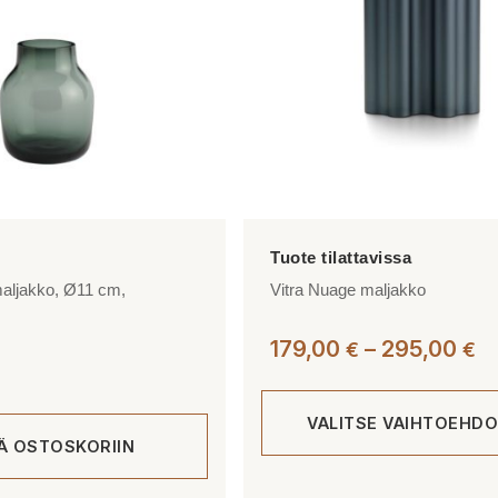
maljakko, Ø11 cm,
Vitra Nuage maljakko
Hi
179,00
–
295,00
€
€
17
-
VALITSE VAIHTOEHDO
2
ÄÄ OSTOSKORIIN
Tällä