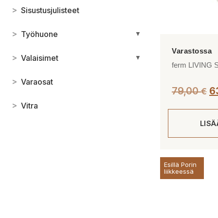
>
Sisustusjulisteet
>
Työhuone
▼
>
Valaisimet
▼
ferm LIVING S
>
Varaosat
79,00
6
€
>
Vitra
LIS
Esillä Porin
liikkeessä