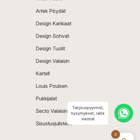
Artek Pöydät
Design Kankaat
Design Sohvat
Design Tuolit
Design Valaisin
Kartell
Louis Poulsen
Pukkijalat
Tarjouspyynnöt,
Secto Valaisin
kysymykset, laita
viestiä!
Sisustusjulisteet
0