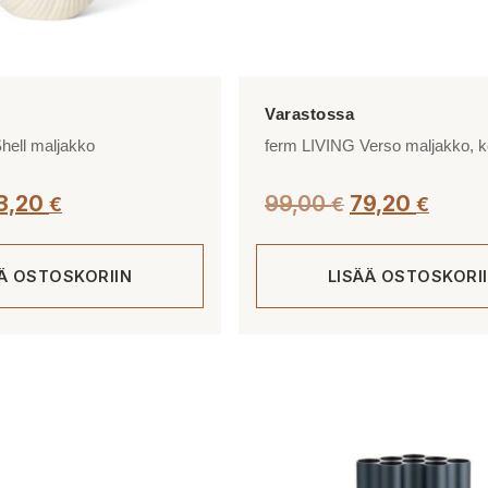
hell maljakko
ferm LIVING Verso maljakko, 
3,20
99,00
79,20
€
€
€
ÄÄ OSTOSKORIIN
LISÄÄ OSTOSKORI