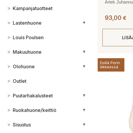
Artek Juhannu
>
Kampanjatuotteet
93,00
€
>
Lastenhuone
▼
>
Louis Poulsen
LIS
>
Makuuhuone
▼
Esillä Porin
>
Olohuone
▼
liikkeessä
>
Outlet
>
Puutarhakalusteet
▼
>
Ruokahuone/keittiö
▼
>
Sisustus
▼