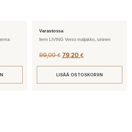
kerma
ferm LIVING Verso maljakko, sininen
99,00
79,20
€
€
IN
LISÄÄ OSTOSKORIIN