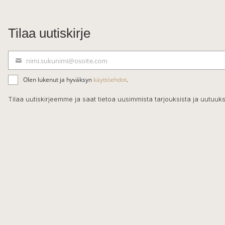
Tilaa uutiskirje
nimi.sukunimi@osoite.com
S
ä
Olen lukenut ja hyväksyn
käyttöehdot
.
h
k
Tilaa uutiskirjeemme ja saat tietoa uusimmista tarjouksista ja uutuuks
ö
p
o
s
t
i