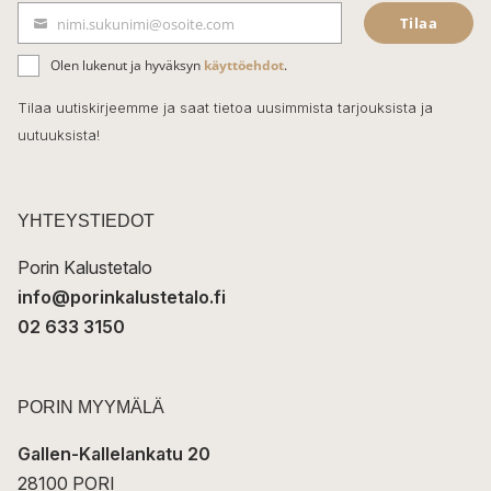
Tilaa
nimi.sukunimi@osoite.com
b
S
ä
o
Olen lukenut ja hyväksyn
käyttöehdot
.
h
k
o
Tilaa uutiskirjeemme ja saat tietoa uusimmista tarjouksista ja
ö
uutuuksista!
k
p
o
s
t
YHTEYSTIEDOT
i
Porin Kalustetalo
info@porinkalustetalo.fi
02 633 3150
PORIN MYYMÄLÄ
Gallen-Kallelankatu 20
28100 PORI