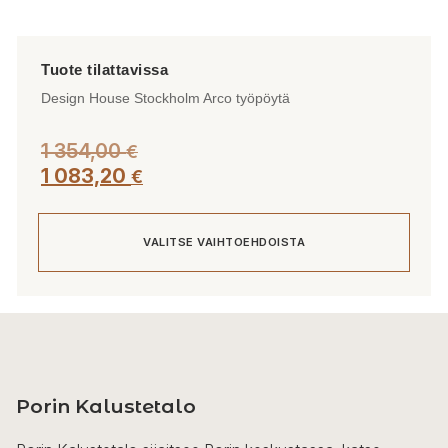
Design House Stockholm Arco työpöytä
1 354,00
€
1 083,20
€
VALITSE VAIHTOEHDOISTA
Tällä
tuotteella
on
useampi
Porin Kalustetalo
muunnelma.
Voit