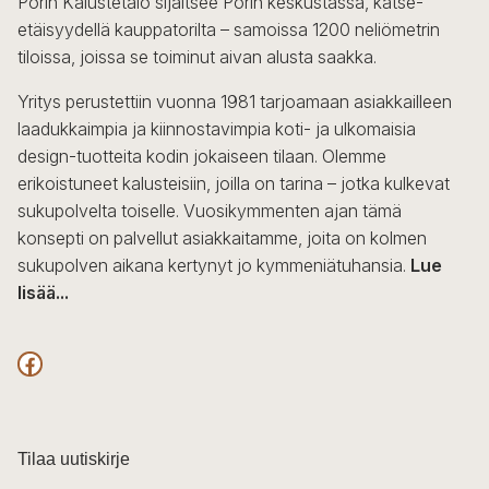
Porin Kalustetalo sijaitsee Porin keskustassa, katse-
tehdä
etäisyydellä kauppatorilta – samoissa 1200 neliömetrin
valinnat
tiloissa, joissa se toiminut aivan alusta saakka.
tuotteen
sivulla.
Yritys perustettiin vuonna 1981 tarjoamaan asiakkailleen
laadukkaimpia ja kiinnostavimpia koti- ja ulkomaisia
design-tuotteita kodin jokaiseen tilaan. Olemme
erikoistuneet kalusteisiin, joilla on tarina – jotka kulkevat
sukupolvelta toiselle. Vuosikymmenten ajan tämä
konsepti on palvellut asiakkaitamme, joita on kolmen
sukupolven aikana kertynyt jo kymmeniätuhansia.
Lue
lisää...
F
a
c
Tilaa uutiskirje
e