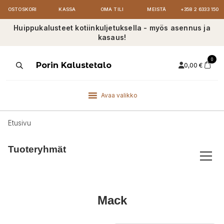
OSTOSKORI
KASSA
OMA TILI
MEISTÄ
+358 2 6333 150
Huippukalusteet kotiinkuljetuksella - myös asennus ja
kasaus!
0
Products
Porin Kalustetalo
0,00
€
search
Avaa valikko
Etusivu
Tuoteryhmät
Mack