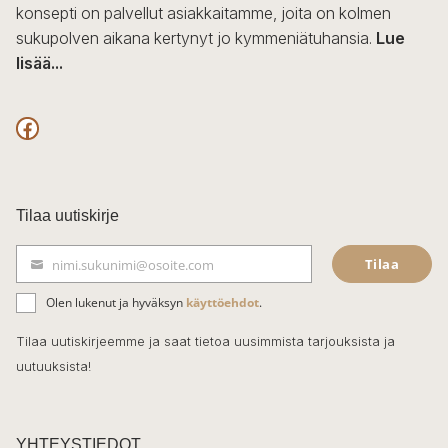
konsepti on palvellut asiakkaitamme, joita on kolmen
sukupolven aikana kertynyt jo kymmeniätuhansia.
Lue
lisää...
F
a
c
Tilaa uutiskirje
e
Tilaa
nimi.sukunimi@osoite.com
b
S
ä
o
Olen lukenut ja hyväksyn
käyttöehdot
.
h
k
o
Tilaa uutiskirjeemme ja saat tietoa uusimmista tarjouksista ja
ö
uutuuksista!
k
p
o
s
t
YHTEYSTIEDOT