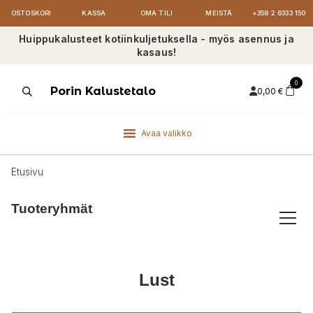
OSTOSKORI
KASSA
OMA TILI
MEISTÄ
+358 2 6333 150
Huippukalusteet kotiinkuljetuksella - myös asennus ja
kasaus!
0
Products
Porin Kalustetalo
0,00
€
search
Avaa valikko
Etusivu
Tuoteryhmät
Lust