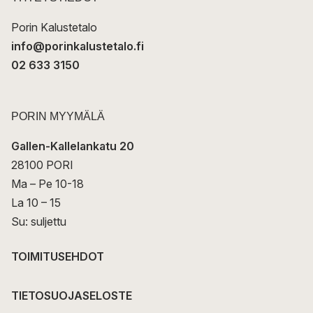
i
Porin Kalustetalo
info@porinkalustetalo.fi
02 633 3150
PORIN MYYMÄLÄ
Gallen-Kallelankatu 20
28100 PORI
Ma – Pe 10-18
La 10 – 15
Su: suljettu
TOIMITUSEHDOT
TIETOSUOJASELOSTE