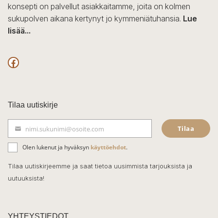
konsepti on palvellut asiakkaitamme, joita on kolmen
sukupolven aikana kertynyt jo kymmeniätuhansia.
Lue
lisää...
F
a
c
Tilaa uutiskirje
e
Tilaa
nimi.sukunimi@osoite.com
b
S
ä
o
Olen lukenut ja hyväksyn
käyttöehdot
.
h
k
o
Tilaa uutiskirjeemme ja saat tietoa uusimmista tarjouksista ja
ö
uutuuksista!
k
p
o
s
t
YHTEYSTIEDOT