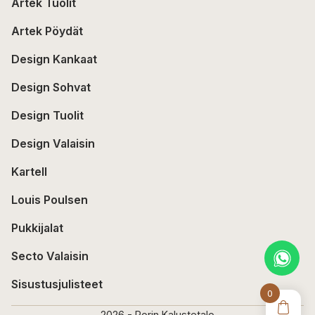
Artek Tuolit
Artek Pöydät
Design Kankaat
Design Sohvat
Design Tuolit
Design Valaisin
Kartell
Louis Poulsen
Pukkijalat
Secto Valaisin
Sisustusjulisteet
0
2026 - Porin Kalustetalo