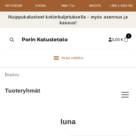
OSTOSKORI
KASSA
OMA TILI
MEISTÄ
+358 2 6333 150
Huippukalusteet kotiinkuljetuksella - myös asennus ja
kasaus!
0
Products
Porin Kalustetalo
0,00
€
search
Avaa valikko
Etusivu
Tuoteryhmät
luna