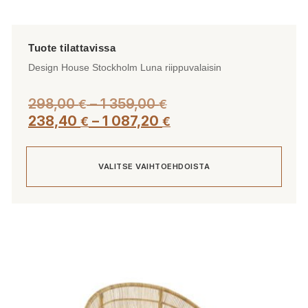
Design House Stockholm Luna riippuvalaisin
Hintaluokka:
298,00
–
1 359,00
€
€
298,00 €
Hintaluokka:
238,40
–
1 087,20
€
€
-
238,40 €
1
-
VALITSE VAIHTOEHDOISTA
359,00 €
1
087,20 €
Tällä
tuotteella
on
useampi
muunnelma.
Voit