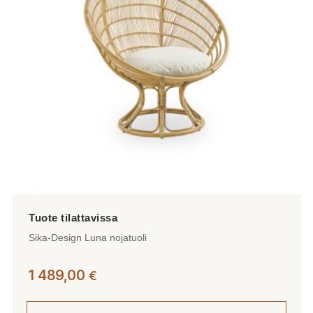
tehdä
valinnat
tuotteen
sivulla.
Sika-Design Luna nojatuoli
1 489,00
€