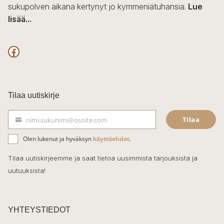
sukupolven aikana kertynyt jo kymmeniätuhansia.
Lue
lisää...
F
a
c
Tilaa uutiskirje
e
Tilaa
nimi.sukunimi@osoite.com
b
S
ä
o
Olen lukenut ja hyväksyn
käyttöehdot
.
h
k
o
Tilaa uutiskirjeemme ja saat tietoa uusimmista tarjouksista ja
ö
uutuuksista!
k
p
o
s
t
YHTEYSTIEDOT
i