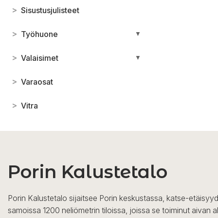
>
Sisustusjulisteet
>
Työhuone
▼
>
Valaisimet
▼
>
Varaosat
>
Vitra
Porin Kalustetalo
Porin Kalustetalo sijaitsee Porin keskustassa, katse-etäisyyd
samoissa 1200 neliömetrin tiloissa, joissa se toiminut aivan a