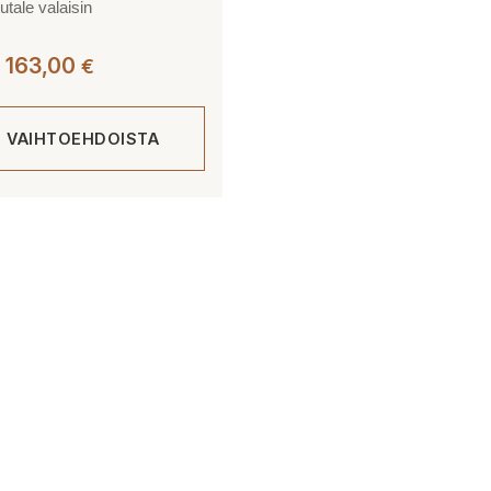
utale valaisin
Hintaluokka:
163,00
€
135,00 €
-
E VAIHTOEHDOISTA
163,00 €