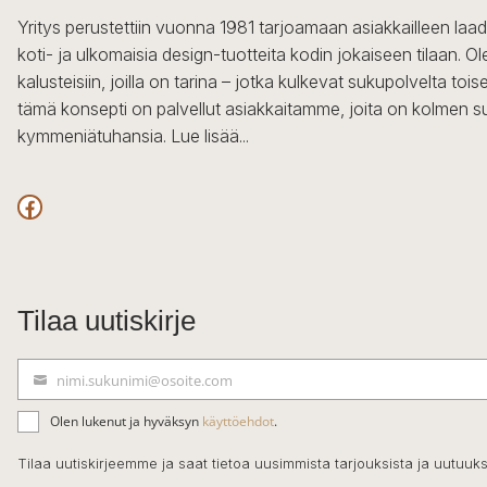
Yritys perustettiin vuonna 1981 tarjoamaan asiakkailleen laa
koti- ja ulkomaisia design-tuotteita kodin jokaiseen tilaan. 
kalusteisiin, joilla on tarina – jotka kulkevat sukupolvelta to
tämä konsepti on palvellut asiakkaitamme, joita on kolmen s
kymmeniätuhansia.
Lue lisää...
Facebook
Tilaa uutiskirje
nimi.sukunimi@osoite.com
S
ä
Olen lukenut ja hyväksyn
käyttöehdot
.
h
k
Tilaa uutiskirjeemme ja saat tietoa uusimmista tarjouksista ja uutuuks
ö