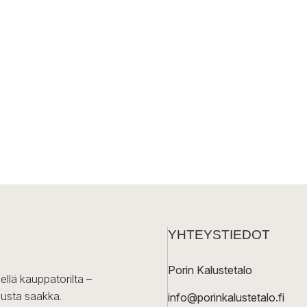
YHTEYSTIEDOT
Porin Kalustetalo
ellä kauppatorilta –
lusta saakka.
info@porinkalustetalo.fi