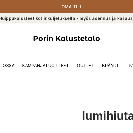
A
OMA TILI
Huippukalusteet kotiinkuljetuksella - myös asennus ja kasaus
Porin Kalustetalo
TOSSA
KAMPANJATUOTTEET
OUTLET
BRÄNDIT
P
lumihiuta