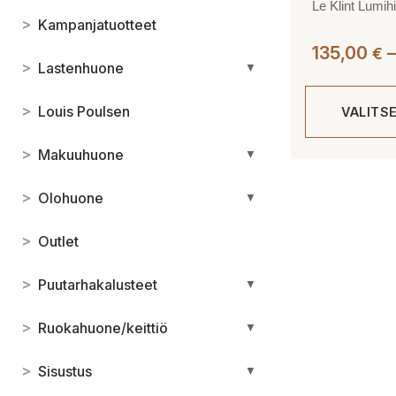
Le Klint Lumihi
>
Kampanjatuotteet
135,00
–
€
>
Lastenhuone
▼
>
Louis Poulsen
VALITS
>
Makuuhuone
▼
Tällä
tuotteella
>
Olohuone
▼
on
useampi
>
Outlet
muunnelma.
Voit
>
Puutarhakalusteet
▼
tehdä
valinnat
>
Ruokahuone/keittiö
▼
tuotteen
sivulla.
>
Sisustus
▼