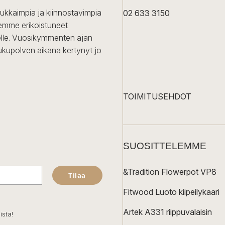
dukkaimpia ja kiinnostavimpia
02 633 3150
Olemme erikoistuneet
iselle. Vuosikymmenten ajan
ukupolven aikana kertynyt jo
TOIMITUSEHDOT
SUOSITTELEMME
&Tradition Flowerpot VP8
Tilaa
Fitwood Luoto kiipeilykaari
Artek A331 riippuvalaisin
ista!