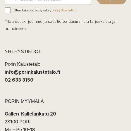
b
S
ä
o
Olen lukenut ja hyväksyn
käyttöehdot
.
h
k
o
Tilaa uutiskirjeemme ja saat tietoa uusimmista tarjouksista ja
ö
uutuuksista!
k
p
o
s
t
YHTEYSTIEDOT
i
Porin Kalustetalo
info@porinkalustetalo.fi
02 633 3150
PORIN MYYMÄLÄ
Gallen-Kallelankatu 20
28100 PORI
Ma – Pe 10-18