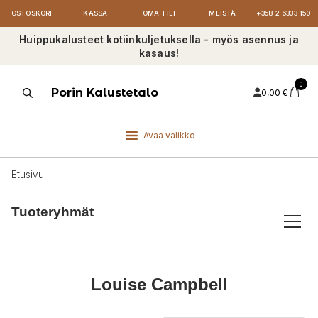
OSTOSKORI
KASSA
OMA TILI
MEISTÄ
+358 2 6333 150
Huippukalusteet kotiinkuljetuksella - myös asennus ja
kasaus!
0
Products
Porin Kalustetalo
0,00
€
search
Avaa valikko
Etusivu
Tuoteryhmät
Louise Campbell