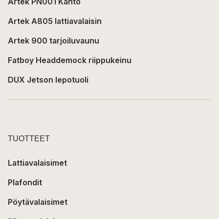
Artek PN001 Kanto
Artek A805 lattiavalaisin
Artek 900 tarjoiluvaunu
Fatboy Headdemock riippukeinu
DUX Jetson lepotuoli
TUOTTEET
Lattiavalaisimet
Plafondit
Pöytävalaisimet