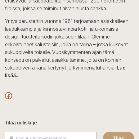
etäisyydellä kauppatorilta – samoissa 1200 neliömetrin
tiloissa, joissa se toiminut aivan alusta saakka.
Yritys perustettiin vuonna 1981 tarjoamaan asiakkailleen
laadukkaimpia ja kiinnostavimpia koti- ja ulkomaisia
design-tuotteita kodin jokaiseen tilaan. Olemme
erikoistuneet kalusteisiin, joilla on tarina – jotka kulkevat
sukupolvelta toiselle. Vuosikymmenten ajan tämä
konsepti on palvellut asiakkaitamme, joita on kolmen
sukupolven aikana kertynyt jo kymmeniätuhansia.
Lue
lisää...
F
a
c
Tilaa uutiskirje
e
Tilaa
nimi.sukunimi@osoite.com