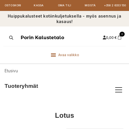
OSTOSKORI
KASSA
OMA TILI
MEISTÄ
+358 2 6333 150
Huippukalusteet kotiinkuljetuksella - myös asennus ja
kasaus!
0
Products
Porin Kalustetalo
0,00
€
search
Avaa valikko
Etusivu
Tuoteryhmät
Lotus