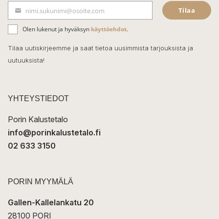
Tilaa
nimi.sukunimi@osoite.com
b
S
ä
o
Olen lukenut ja hyväksyn
käyttöehdot
.
h
k
o
Tilaa uutiskirjeemme ja saat tietoa uusimmista tarjouksista ja
ö
uutuuksista!
k
p
o
s
t
YHTEYSTIEDOT
i
Porin Kalustetalo
info@porinkalustetalo.fi
02 633 3150
PORIN MYYMÄLÄ
Gallen-Kallelankatu 20
28100 PORI