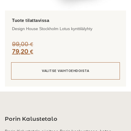
Design House Stockholm Lotus kynttilälyhty
99,00
€
79,20
€
VALITSE VAIHTOEHDOISTA
Tällä
tuotteella
on
useampi
Porin Kalustetalo
muunnelma.
Voit