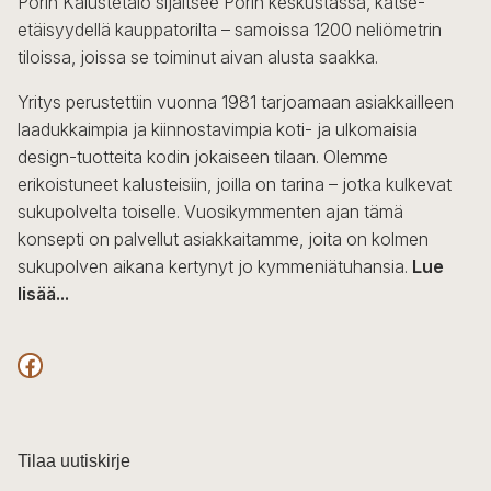
Porin Kalustetalo sijaitsee Porin keskustassa, katse-
tehdä
etäisyydellä kauppatorilta – samoissa 1200 neliömetrin
valinnat
tiloissa, joissa se toiminut aivan alusta saakka.
tuotteen
sivulla.
Yritys perustettiin vuonna 1981 tarjoamaan asiakkailleen
laadukkaimpia ja kiinnostavimpia koti- ja ulkomaisia
design-tuotteita kodin jokaiseen tilaan. Olemme
erikoistuneet kalusteisiin, joilla on tarina – jotka kulkevat
sukupolvelta toiselle. Vuosikymmenten ajan tämä
konsepti on palvellut asiakkaitamme, joita on kolmen
sukupolven aikana kertynyt jo kymmeniätuhansia.
Lue
lisää...
F
a
c
Tilaa uutiskirje
e