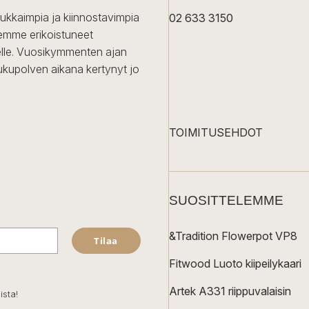
dukkaimpia ja kiinnostavimpia
02 633 3150
Olemme erikoistuneet
iselle. Vuosikymmenten ajan
ukupolven aikana kertynyt jo
TOIMITUSEHDOT
SUOSITTELEMME
&Tradition Flowerpot VP8
Tilaa
Fitwood Luoto kiipeilykaari
Artek A331 riippuvalaisin
ista!