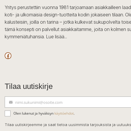
Yritys perustettiin vuonna 1981 tarjoamaan asiakkailleen laa
koti- ja ulkomaisia design-tuotteita kodin jokaiseen tilaan. 
kalusteisiin, joilla on tarina – jotka kulkevat sukupolvelta to
tämä konsepti on palvellut asiakkaitamme, joita on kolmen s
kymmeniätuhansia.
Lue lisää...
Facebook
Tilaa uutiskirje
nimi.sukunimi@osoite.com
S
ä
Olen lukenut ja hyväksyn
käyttöehdot
.
h
k
Tilaa uutiskirjeemme ja saat tietoa uusimmista tarjouksista ja uutuuks
ö