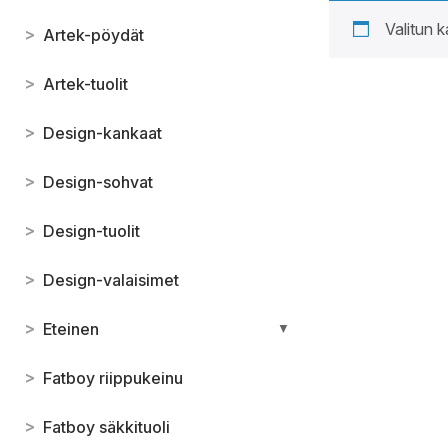
Valitun k
>
Artek-pöydät
>
Artek-tuolit
>
Design-kankaat
>
Design-sohvat
>
Design-tuolit
>
Design-valaisimet
>
Eteinen
▼
>
Fatboy riippukeinu
>
Fatboy säkkituoli