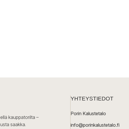
YHTEYSTIEDOT
Porin Kalustetalo
ellä kauppatorilta –
lusta saakka.
info@porinkalustetalo.fi