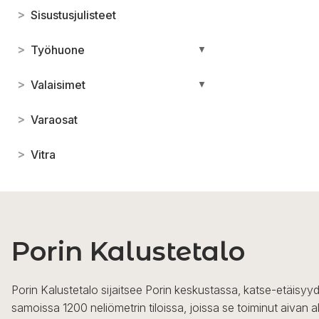
>
Sisustusjulisteet
>
Työhuone
▼
>
Valaisimet
▼
>
Varaosat
>
Vitra
Porin Kalustetalo
Porin Kalustetalo sijaitsee Porin keskustassa, katse-etäisyyd
samoissa 1200 neliömetrin tiloissa, joissa se toiminut aivan a