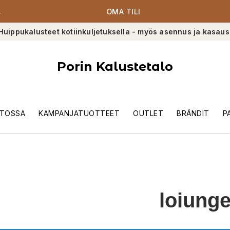
A
OMA TILI
Huippukalusteet kotiinkuljetuksella - myös asennus ja kasaus
Porin Kalustetalo
TOSSA
KAMPANJATUOTTEET
OUTLET
BRÄNDIT
P
loiung