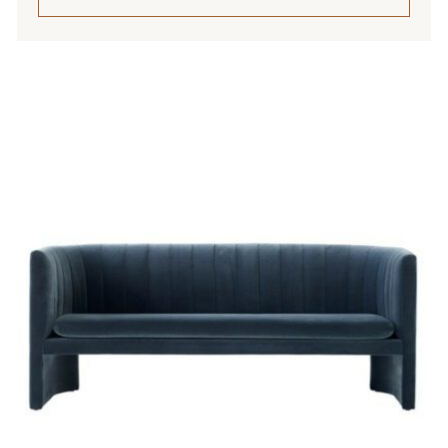
Tällä
tuotteella
on
useampi
muunnelma.
Voit
tehdä
valinnat
tuotteen
sivulla.