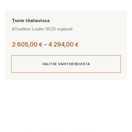
&Tradition Loafer SC23 nojatuoli
Hintaluokka:
2 605,00
–
4 294,00
€
€
2
605,00 €
VALITSE VAIHTOEHDOISTA
-
4
294,00 €
Tällä
tuotteella
on
useampi
muunnelma.
Voit
tehdä