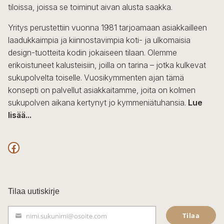
tiloissa, joissa se toiminut aivan alusta saakka.
Yritys perustettiin vuonna 1981 tarjoamaan asiakkailleen
laadukkaimpia ja kiinnostavimpia koti- ja ulkomaisia
design-tuotteita kodin jokaiseen tilaan. Olemme
erikoistuneet kalusteisiin, joilla on tarina – jotka kulkevat
sukupolvelta toiselle. Vuosikymmenten ajan tämä
konsepti on palvellut asiakkaitamme, joita on kolmen
sukupolven aikana kertynyt jo kymmeniätuhansia.
Lue
lisää...
F
a
c
Tilaa uutiskirje
e
Tilaa
nimi.sukunimi@osoite.com
b
S