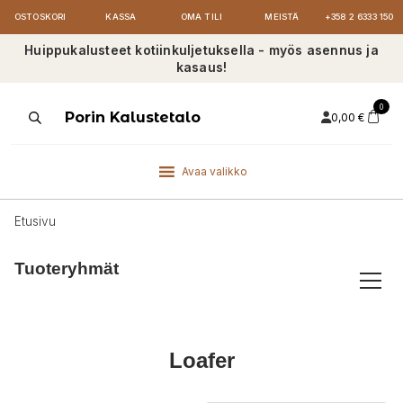
OSTOSKORI
KASSA
OMA TILI
MEISTÄ
+358 2 6333 150
Huippukalusteet kotiinkuljetuksella - myös asennus ja
kasaus!
0
Products
Porin Kalustetalo
0,00
€
search
Avaa valikko
Etusivu
Tuoteryhmät
Loafer