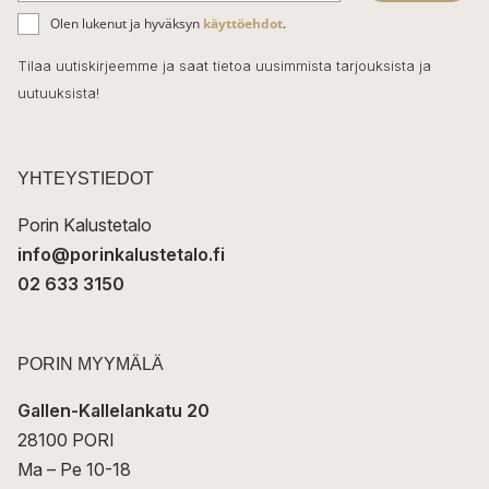
ä
o
Olen lukenut ja hyväksyn
käyttöehdot
.
h
k
o
Tilaa uutiskirjeemme ja saat tietoa uusimmista tarjouksista ja
ö
uutuuksista!
k
p
o
s
t
YHTEYSTIEDOT
i
Porin Kalustetalo
info@porinkalustetalo.fi
02 633 3150
PORIN MYYMÄLÄ
Gallen-Kallelankatu 20
28100 PORI
Ma – Pe 10-18