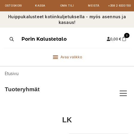
OSTOSKORI
KASSA
OMA TILI
MEISTÄ
+358 2 6333 150
Huippukalusteet kotiinkuljetuksella - myös asennus ja
kasaus!
0
Products
Porin Kalustetalo
0,00
€
search
Avaa valikko
Etusivu
Tuoteryhmät
LK