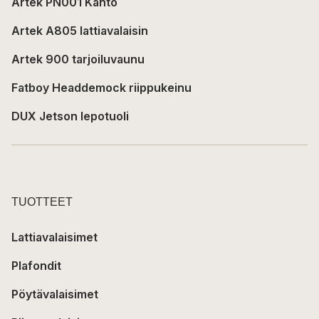
Artek PN001 Kanto
Artek A805 lattiavalaisin
Artek 900 tarjoiluvaunu
Fatboy Headdemock riippukeinu
DUX Jetson lepotuoli
TUOTTEET
Lattiavalaisimet
Plafondit
Pöytävalaisimet