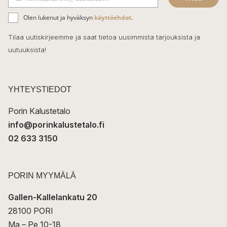
b
S
ä
o
Olen lukenut ja hyväksyn
käyttöehdot
.
h
k
o
Tilaa uutiskirjeemme ja saat tietoa uusimmista tarjouksista ja
ö
uutuuksista!
k
p
o
s
t
YHTEYSTIEDOT
i
Porin Kalustetalo
info@porinkalustetalo.fi
02 633 3150
PORIN MYYMÄLÄ
Gallen-Kallelankatu 20
28100 PORI
Ma – Pe 10-18