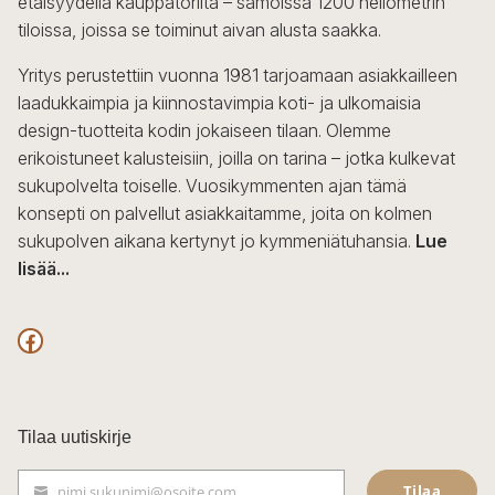
etäisyydellä kauppatorilta – samoissa 1200 neliömetrin
tiloissa, joissa se toiminut aivan alusta saakka.
Yritys perustettiin vuonna 1981 tarjoamaan asiakkailleen
laadukkaimpia ja kiinnostavimpia koti- ja ulkomaisia
design-tuotteita kodin jokaiseen tilaan. Olemme
erikoistuneet kalusteisiin, joilla on tarina – jotka kulkevat
sukupolvelta toiselle. Vuosikymmenten ajan tämä
konsepti on palvellut asiakkaitamme, joita on kolmen
sukupolven aikana kertynyt jo kymmeniätuhansia.
Lue
lisää...
F
a
c
Tilaa uutiskirje
e
Tilaa
nimi.sukunimi@osoite.com