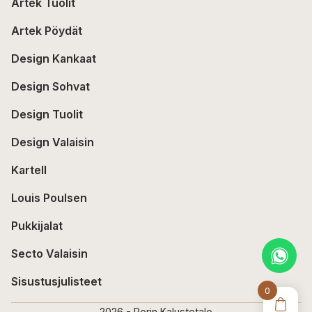
Artek Tuolit
Artek Pöydät
Design Kankaat
Design Sohvat
Design Tuolit
Design Valaisin
Kartell
Louis Poulsen
Pukkijalat
Secto Valaisin
Sisustusjulisteet
0
2026 - Porin Kalustetalo