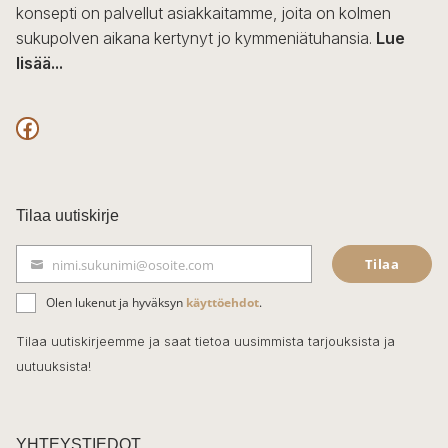
konsepti on palvellut asiakkaitamme, joita on kolmen
sukupolven aikana kertynyt jo kymmeniätuhansia.
Lue
lisää...
F
a
c
Tilaa uutiskirje
e
Tilaa
nimi.sukunimi@osoite.com
b
S
ä
o
Olen lukenut ja hyväksyn
käyttöehdot
.
h
k
o
Tilaa uutiskirjeemme ja saat tietoa uusimmista tarjouksista ja
ö
uutuuksista!
k
p
o
s
t
YHTEYSTIEDOT