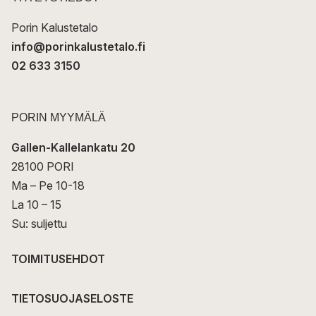
i
Porin Kalustetalo
info@porinkalustetalo.fi
02 633 3150
PORIN MYYMÄLÄ
Gallen-Kallelankatu 20
28100 PORI
Ma – Pe 10-18
La 10 – 15
Su: suljettu
TOIMITUSEHDOT
TIETOSUOJASELOSTE