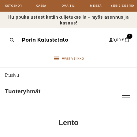
OSTOSKORI
KASSA
OMA TILI
MEISTÄ
+358 2 6333 150
Huippukalusteet kotiinkuljetuksella - myös asennus ja
kasaus!
0
Products
Porin Kalustetalo
0,00
€
search
Avaa valikko
Etusivu
Tuoteryhmät
Lento