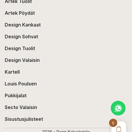
Artek Tuolit
Artek Pöydät
Design Kankaat
Design Sohvat
Design Tuolit
Design Valaisin
Kartell
Louis Poulsen
Pukkijalat
Secto Valaisin
Sisustusjulisteet
0
2026 - Porin Kalustetalo