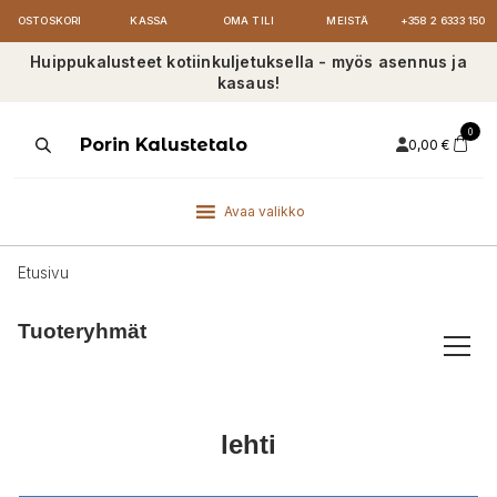
OSTOSKORI
KASSA
OMA TILI
MEISTÄ
+358 2 6333 150
Huippukalusteet kotiinkuljetuksella - myös asennus ja
kasaus!
0
Products
Porin Kalustetalo
0,00
€
search
Avaa valikko
Etusivu
Tuoteryhmät
lehti