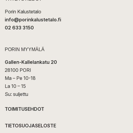
i
Porin Kalustetalo
info@porinkalustetalo.fi
02 633 3150
PORIN MYYMÄLÄ
Gallen-Kallelankatu 20
28100 PORI
Ma – Pe 10-18
La 10 – 15
Su: suljettu
TOIMITUSEHDOT
TIETOSUOJASELOSTE