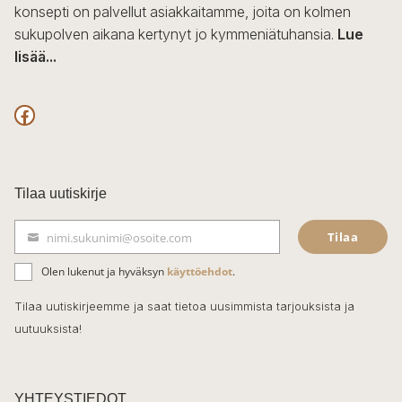
konsepti on palvellut asiakkaitamme, joita on kolmen
sukupolven aikana kertynyt jo kymmeniätuhansia.
Lue
lisää...
F
a
c
Tilaa uutiskirje
e
Tilaa
nimi.sukunimi@osoite.com
b
S
ä
o
Olen lukenut ja hyväksyn
käyttöehdot
.
h
k
o
Tilaa uutiskirjeemme ja saat tietoa uusimmista tarjouksista ja
ö
uutuuksista!
k
p
o
s
t
YHTEYSTIEDOT