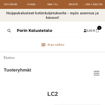
OSTOSKORI
KASSA
OMA TILI
MEISTÄ
+358 2 6333 150
Huippukalusteet kotiinkuljetuksella - myös asennus ja
kasaus!
0
Products
Porin Kalustetalo
0,00
€
search
Avaa valikko
Etusivu
Tuoteryhmät
LC2