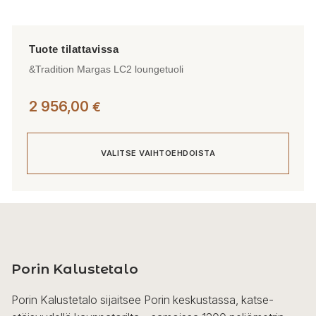
&Tradition Margas LC2 loungetuoli
2 956,00
€
VALITSE VAIHTOEHDOISTA
Tällä
tuotteella
on
useampi
Porin Kalustetalo
muunnelma.
Voit
Porin Kalustetalo sijaitsee Porin keskustassa, katse-
tehdä