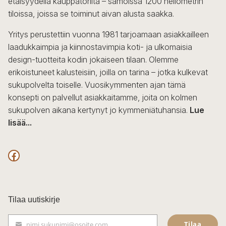
etäisyydellä kauppatorilta – samoissa 1200 neliömetrin
valinnat
tiloissa, joissa se toiminut aivan alusta saakka.
tuotteen
sivulla.
Yritys perustettiin vuonna 1981 tarjoamaan asiakkailleen
laadukkaimpia ja kiinnostavimpia koti- ja ulkomaisia
design-tuotteita kodin jokaiseen tilaan. Olemme
erikoistuneet kalusteisiin, joilla on tarina – jotka kulkevat
sukupolvelta toiselle. Vuosikymmenten ajan tämä
konsepti on palvellut asiakkaitamme, joita on kolmen
sukupolven aikana kertynyt jo kymmeniätuhansia.
Lue
lisää...
F
a
c
Tilaa uutiskirje
e
Tilaa
nimi.sukunimi@osoite.com