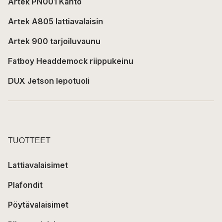
Artek PN001 Kanto
Artek A805 lattiavalaisin
Artek 900 tarjoiluvaunu
Fatboy Headdemock riippukeinu
DUX Jetson lepotuoli
TUOTTEET
Lattiavalaisimet
Plafondit
Pöytävalaisimet