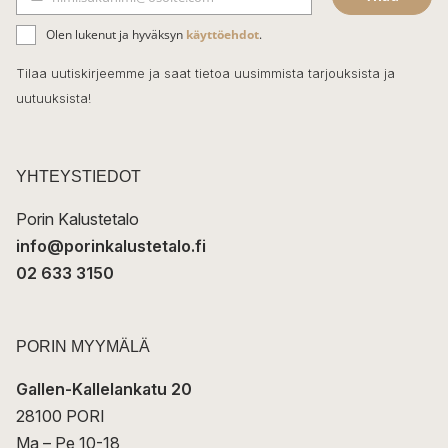
b
S
ä
o
Olen lukenut ja hyväksyn
käyttöehdot
.
h
k
o
Tilaa uutiskirjeemme ja saat tietoa uusimmista tarjouksista ja
ö
uutuuksista!
k
p
o
s
t
YHTEYSTIEDOT
i
Porin Kalustetalo
info@porinkalustetalo.fi
02 633 3150
PORIN MYYMÄLÄ
Gallen-Kallelankatu 20
28100 PORI
Ma – Pe 10-18