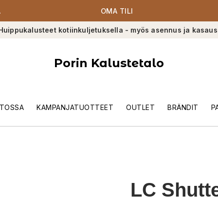
A
OMA TILI
Huippukalusteet kotiinkuljetuksella - myös asennus ja kasaus
Porin Kalustetalo
TOSSA
KAMPANJATUOTTEET
OUTLET
BRÄNDIT
P
LC Shutt