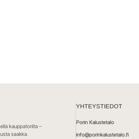
YHTEYSTIEDOT
Porin Kalustetalo
ellä kauppatorilta –
lusta saakka.
info@porinkalustetalo.fi