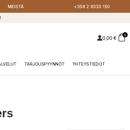
MEISTÄ
+358 2 6333 150
!
0
0,00
€
ALVELUT
TARJOUSPYYNNÖT
YHTEYSTIEDOT
ers