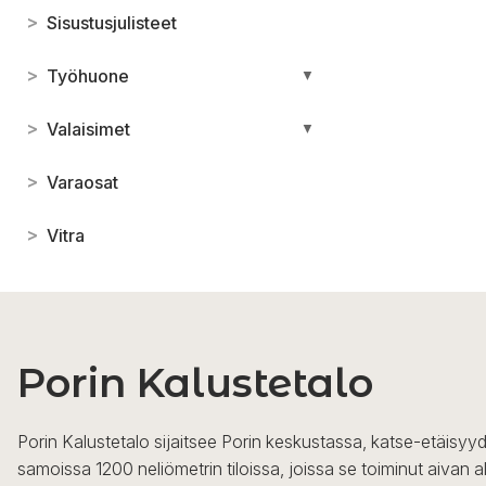
>
Sisustusjulisteet
>
Työhuone
▼
>
Valaisimet
▼
>
Varaosat
>
Vitra
Porin Kalustetalo
Porin Kalustetalo sijaitsee Porin keskustassa, katse-etäisyyd
samoissa 1200 neliömetrin tiloissa, joissa se toiminut aivan a