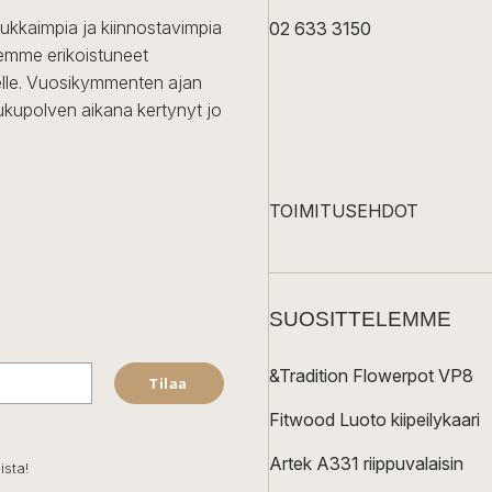
dukkaimpia ja kiinnostavimpia
02 633 3150
Olemme erikoistuneet
iselle. Vuosikymmenten ajan
ukupolven aikana kertynyt jo
TOIMITUSEHDOT
SUOSITTELEMME
&Tradition Flowerpot VP8
Tilaa
Fitwood Luoto kiipeilykaari
Artek A331 riippuvalaisin
ista!