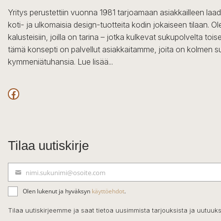
Yritys perustettiin vuonna 1981 tarjoamaan asiakkailleen laa
koti- ja ulkomaisia design-tuotteita kodin jokaiseen tilaan. 
kalusteisiin, joilla on tarina – jotka kulkevat sukupolvelta to
tämä konsepti on palvellut asiakkaitamme, joita on kolmen s
kymmeniätuhansia.
Lue lisää...
Facebook
Tilaa uutiskirje
nimi.sukunimi@osoite.com
S
ä
Olen lukenut ja hyväksyn
käyttöehdot
.
h
k
Tilaa uutiskirjeemme ja saat tietoa uusimmista tarjouksista ja uutuuks
ö