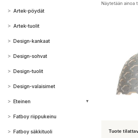
Näytetään ainoa t
>
Artek-pöydät
>
Artek-tuolit
>
Design-kankaat
>
Design-sohvat
>
Design-tuolit
>
Design-valaisimet
>
Eteinen
▼
>
Fatboy riippukeinu
>
Fatboy säkkituoli