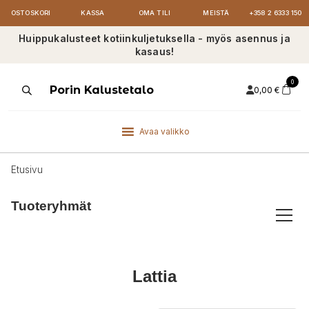
OSTOSKORI
KASSA
OMA TILI
MEISTÄ
+358 2 6333 150
Huippukalusteet kotiinkuljetuksella - myös asennus ja
kasaus!
0
Products
Porin Kalustetalo
0,00
€
search
Avaa valikko
Etusivu
Tuoteryhmät
Lattia