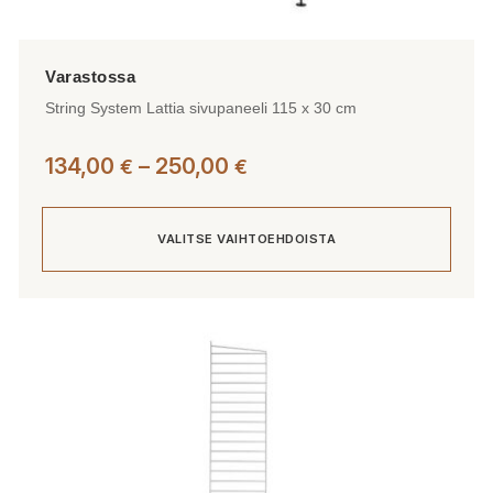
String System Lattia sivupaneeli 115 x 30 cm
Hintaluokka:
134,00
–
250,00
€
€
134,00 €
-
VALITSE VAIHTOEHDOISTA
250,00 €
Tällä
tuotteella
on
useampi
muunnelma.
Voit
tehdä