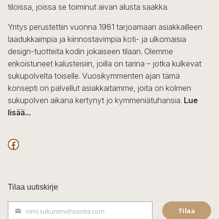
tiloissa, joissa se toiminut aivan alusta saakka.
tuotteen
sivulla.
Yritys perustettiin vuonna 1981 tarjoamaan asiakkailleen
laadukkaimpia ja kiinnostavimpia koti- ja ulkomaisia
design-tuotteita kodin jokaiseen tilaan. Olemme
erikoistuneet kalusteisiin, joilla on tarina – jotka kulkevat
sukupolvelta toiselle. Vuosikymmenten ajan tämä
konsepti on palvellut asiakkaitamme, joita on kolmen
sukupolven aikana kertynyt jo kymmeniätuhansia.
Lue
lisää...
F
a
c
Tilaa uutiskirje
e
Tilaa
nimi.sukunimi@osoite.com
b
S