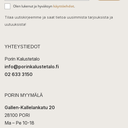
ä
o
Olen lukenut ja hyväksyn
käyttöehdot
.
h
k
o
Tilaa uutiskirjeemme ja saat tietoa uusimmista tarjouksista ja
ö
uutuuksista!
k
p
o
s
t
YHTEYSTIEDOT
i
Porin Kalustetalo
info@porinkalustetalo.fi
02 633 3150
PORIN MYYMÄLÄ
Gallen-Kallelankatu 20
28100 PORI
Ma – Pe 10-18