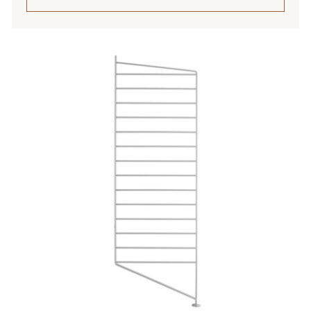
Tällä
tuotteella
on
useampi
muunnelma.
Voit
tehdä
valinnat
tuotteen
sivulla.