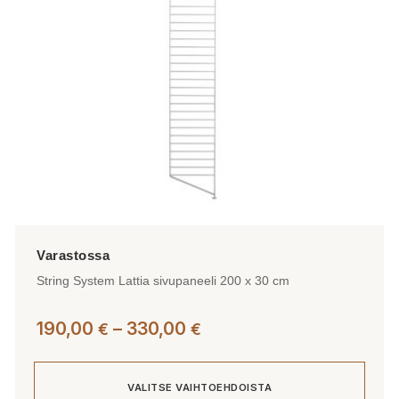
valinnat
tuotteen
sivulla.
String System Lattia sivupaneeli 200 x 30 cm
Hintaluokka:
190,00
–
330,00
€
€
190,00 €
-
VALITSE VAIHTOEHDOISTA
330,00 €