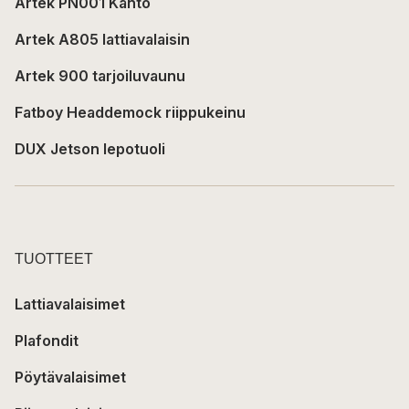
Artek PN001 Kanto
Artek A805 lattiavalaisin
Artek 900 tarjoiluvaunu
Fatboy Headdemock riippukeinu
DUX Jetson lepotuoli
TUOTTEET
Lattiavalaisimet
Plafondit
Pöytävalaisimet