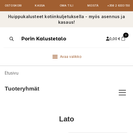
OSTOSKORI
KASSA
OMA TILI
MEISTÄ
+358 2 6333 150
Huippukalusteet kotiinkuljetuksella - myös asennus ja
kasaus!
0
Products
Porin Kalustetalo
0,00
€
search
Avaa valikko
Etusivu
Tuoteryhmät
Lato