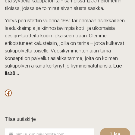
etäisyydellä kauppatorilta – samoissa 1200 neliömetrin
valinnat
tiloissa, joissa se toiminut aivan alusta saakka.
tuotteen
sivulla.
Yritys perustettiin vuonna 1981 tarjoamaan asiakkailleen
laadukkaimpia ja kiinnostavimpia koti- ja ulkomaisia
design-tuotteita kodin jokaiseen tilaan. Olemme
erikoistuneet kalusteisiin, joilla on tarina – jotka kulkevat
sukupolvelta toiselle. Vuosikymmenten ajan tämä
konsepti on palvellut asiakkaitamme, joita on kolmen
sukupolven aikana kertynyt jo kymmeniätuhansia.
Lue
lisää...
F
a
c
Tilaa uutiskirje
e
Tilaa
nimi.sukunimi@osoite.com