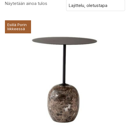
Näytetään ainoa tulos
Esillä Porin
liikkeessä