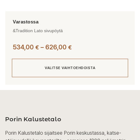
&Tradition Lato sivupöytä
Hintaluokka:
534,00
–
626,00
€
€
534,00 €
-
VALITSE VAIHTOEHDOISTA
626,00 €
Tällä
tuotteella
on
useampi
Porin Kalustetalo
muunnelma.
Voit
Porin Kalustetalo sijaitsee Porin keskustassa, katse-
tehdä