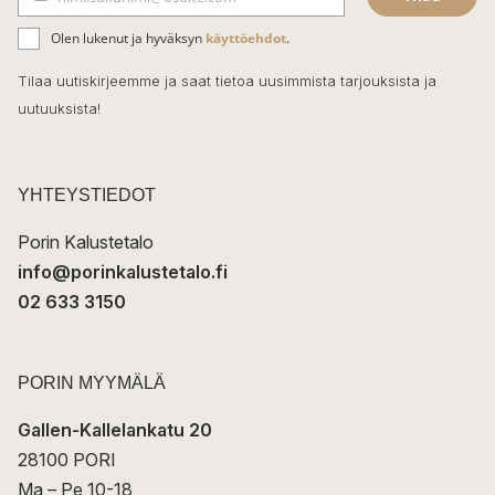
b
S
ä
o
Olen lukenut ja hyväksyn
käyttöehdot
.
h
k
o
Tilaa uutiskirjeemme ja saat tietoa uusimmista tarjouksista ja
ö
uutuuksista!
k
p
o
s
t
YHTEYSTIEDOT
i
Porin Kalustetalo
info@porinkalustetalo.fi
02 633 3150
PORIN MYYMÄLÄ
Gallen-Kallelankatu 20
28100 PORI
Ma – Pe 10-18