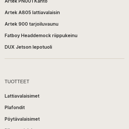
Artek PN001 Kanto
Artek A805 lattiavalaisin
Artek 900 tarjoiluvaunu
Fatboy Headdemock riippukeinu
DUX Jetson lepotuoli
TUOTTEET
Lattiavalaisimet
Plafondit
Pöytävalaisimet