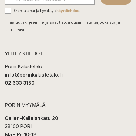
b
S
ä
o
Olen lukenut ja hyväksyn
käyttöehdot
.
h
k
o
Tilaa uutiskirjeemme ja saat tietoa uusimmista tarjouksista ja
ö
uutuuksista!
k
p
o
s
t
YHTEYSTIEDOT
i
Porin Kalustetalo
info@porinkalustetalo.fi
02 633 3150
PORIN MYYMÄLÄ
Gallen-Kallelankatu 20
28100 PORI
Ma – Pe 10-18