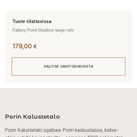
Fatboy Point Outdoor large rahi
179,00
€
VALITSE VAIHTOEHDOISTA
Tällä
tuotteella
on
useampi
Porin Kalustetalo
muunnelma.
Voit
Porin Kalustetalo sijaitsee Porin keskustassa, katse-
tehdä