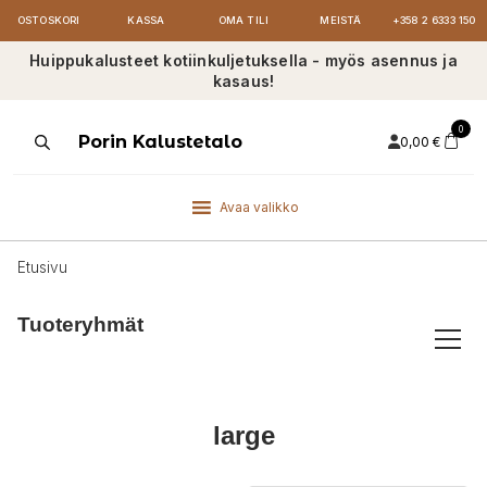
OSTOSKORI
KASSA
OMA TILI
MEISTÄ
+358 2 6333 150
Huippukalusteet kotiinkuljetuksella - myös asennus ja
kasaus!
0
Products
Porin Kalustetalo
0,00
€
search
Avaa valikko
Etusivu
Tuoteryhmät
large