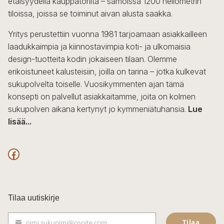
etäisyydellä kauppatorilta – samoissa 1200 neliömetrin
valinnat
tiloissa, joissa se toiminut aivan alusta saakka.
tuotteen
sivulla.
Yritys perustettiin vuonna 1981 tarjoamaan asiakkailleen
laadukkaimpia ja kiinnostavimpia koti- ja ulkomaisia
design-tuotteita kodin jokaiseen tilaan. Olemme
erikoistuneet kalusteisiin, joilla on tarina – jotka kulkevat
sukupolvelta toiselle. Vuosikymmenten ajan tämä
konsepti on palvellut asiakkaitamme, joita on kolmen
sukupolven aikana kertynyt jo kymmeniätuhansia.
Lue
lisää...
F
a
c
Tilaa uutiskirje
e
Tilaa
nimi.sukunimi@osoite.com