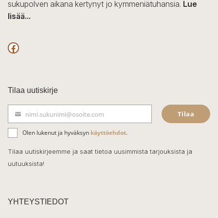
sukupolven aikana kertynyt jo kymmeniätuhansia.
Lue
lisää...
F
a
c
Tilaa uutiskirje
e
Tilaa
nimi.sukunimi@osoite.com
b
S
ä
o
Olen lukenut ja hyväksyn
käyttöehdot
.
h
k
o
Tilaa uutiskirjeemme ja saat tietoa uusimmista tarjouksista ja
ö
uutuuksista!
k
p
o
s
t
YHTEYSTIEDOT
i