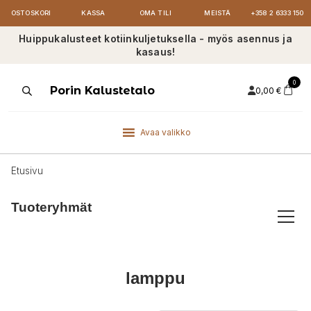
OSTOSKORI
KASSA
OMA TILI
MEISTÄ
+358 2 6333 150
Huippukalusteet kotiinkuljetuksella - myös asennus ja
kasaus!
0
Products
Porin Kalustetalo
0,00
€
search
Avaa valikko
Etusivu
Tuoteryhmät
lamppu