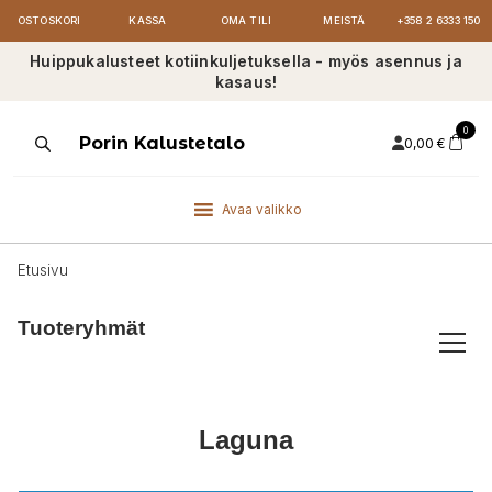
OSTOSKORI
KASSA
OMA TILI
MEISTÄ
+358 2 6333 150
Huippukalusteet kotiinkuljetuksella - myös asennus ja
kasaus!
0
Products
Porin Kalustetalo
0,00
€
search
Avaa valikko
Etusivu
Tuoteryhmät
Laguna