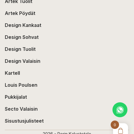
Artek Tuolit
Artek Pöydät
Design Kankaat
Design Sohvat
Design Tuolit
Design Valaisin
Kartell
Louis Poulsen
Pukkijalat
Secto Valaisin
Sisustusjulisteet
0
2026 - Porin Kalustetalo