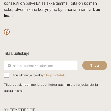
konsepti on palvellut asiakkaitamme, joita on kolmen
sukupolven aikana kertynyt jo kymmeniätuhansia.
Lue
lisää...
F
a
c
Tilaa uutiskirje
e
Tilaa
nimi.sukunimi@osoite.com
b
S
ä
o
Olen lukenut ja hyväksyn
käyttöehdot
.
h
k
o
Tilaa uutiskirjeemme ja saat tietoa uusimmista tarjouksista ja
ö
uutuuksista!
k
p
o
s
t
YHTEYSTIEDOT