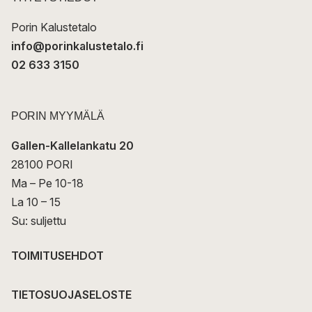
i
Porin Kalustetalo
info@porinkalustetalo.fi
02 633 3150
PORIN MYYMÄLÄ
Gallen-Kallelankatu 20
28100 PORI
Ma – Pe 10-18
La 10 – 15
Su: suljettu
TOIMITUSEHDOT
TIETOSUOJASELOSTE