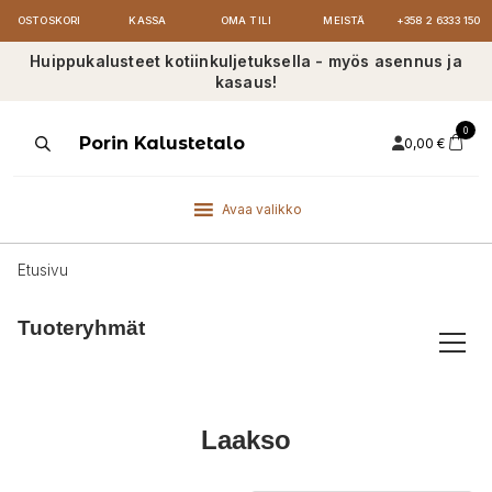
OSTOSKORI
KASSA
OMA TILI
MEISTÄ
+358 2 6333 150
Huippukalusteet kotiinkuljetuksella - myös asennus ja
kasaus!
0
Products
Porin Kalustetalo
0,00
€
search
Avaa valikko
Etusivu
Tuoteryhmät
Laakso