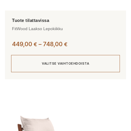
FitWood Laakso Lepokiikku
Hintaluokka:
449,00
–
748,00
€
€
449,00 €
-
VALITSE VAIHTOEHDOISTA
748,00 €
Tällä
tuotteella
on
useampi
muunnelma.
Voit
tehdä