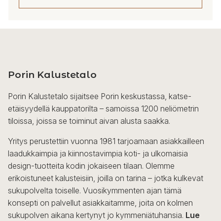
Tällä
tuotteella
on
useampi
Porin Kalustetalo
muunnelma.
Voit
Porin Kalustetalo sijaitsee Porin keskustassa, katse-
tehdä
etäisyydellä kauppatorilta – samoissa 1200 neliömetrin
valinnat
tiloissa, joissa se toiminut aivan alusta saakka.
tuotteen
sivulla.
Yritys perustettiin vuonna 1981 tarjoamaan asiakkailleen
laadukkaimpia ja kiinnostavimpia koti- ja ulkomaisia
design-tuotteita kodin jokaiseen tilaan. Olemme
erikoistuneet kalusteisiin, joilla on tarina – jotka kulkevat
sukupolvelta toiselle. Vuosikymmenten ajan tämä
konsepti on palvellut asiakkaitamme, joita on kolmen
sukupolven aikana kertynyt jo kymmeniätuhansia.
Lue