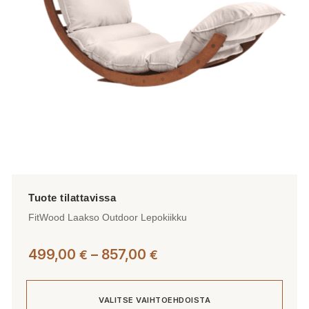
valinnat
tuotteen
sivulla.
FitWood Laakso Outdoor Lepokiikku
Hintaluokka:
499,00
–
857,00
€
€
499,00 €
-
VALITSE VAIHTOEHDOISTA
857,00 €