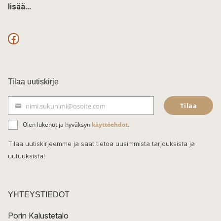
lisää...
F
a
c
Tilaa uutiskirje
e
Tilaa
nimi.sukunimi@osoite.com
b
S
ä
o
Olen lukenut ja hyväksyn
käyttöehdot
.
h
k
o
Tilaa uutiskirjeemme ja saat tietoa uusimmista tarjouksista ja
ö
uutuuksista!
k
p
o
s
t
YHTEYSTIEDOT
i
Porin Kalustetalo