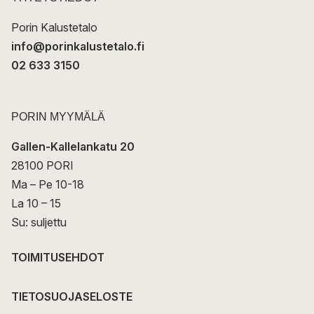
i
Porin Kalustetalo
info@porinkalustetalo.fi
02 633 3150
PORIN MYYMÄLÄ
Gallen-Kallelankatu 20
28100 PORI
Ma – Pe 10-18
La 10 – 15
Su: suljettu
TOIMITUSEHDOT
TIETOSUOJASELOSTE