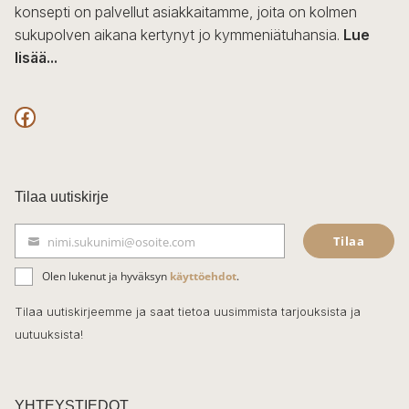
konsepti on palvellut asiakkaitamme, joita on kolmen
sukupolven aikana kertynyt jo kymmeniätuhansia.
Lue
lisää...
F
a
c
Tilaa uutiskirje
e
Tilaa
nimi.sukunimi@osoite.com
b
S
ä
o
Olen lukenut ja hyväksyn
käyttöehdot
.
h
k
o
Tilaa uutiskirjeemme ja saat tietoa uusimmista tarjouksista ja
ö
uutuuksista!
k
p
o
s
t
YHTEYSTIEDOT