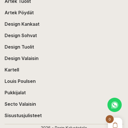
Artek Tuolit
Artek Pöydät
Design Kankaat
Design Sohvat
Design Tuolit
Design Valaisin
Kartell
Louis Poulsen
Pukkijalat
Secto Valaisin
Sisustusjulisteet
0
2026 - Porin Kalustetalo