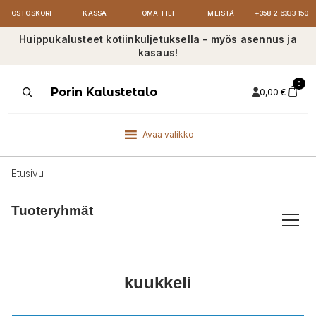
OSTOSKORI
KASSA
OMA TILI
MEISTÄ
+358 2 6333 150
Huippukalusteet kotiinkuljetuksella - myös asennus ja
kasaus!
0
Products
Porin Kalustetalo
0,00
€
search
Avaa valikko
Etusivu
Tuoteryhmät
kuukkeli