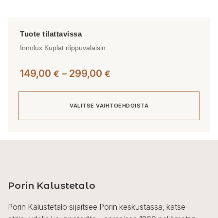
Innolux Kuplat riippuvalaisin
Hintaluokka:
149,00
–
299,00
€
€
149,00 €
-
VALITSE VAIHTOEHDOISTA
299,00 €
Tällä
tuotteella
on
useampi
Porin Kalustetalo
muunnelma.
Voit
Porin Kalustetalo sijaitsee Porin keskustassa, katse-
tehdä