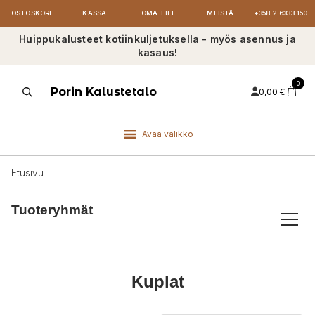
OSTOSKORI
KASSA
OMA TILI
MEISTÄ
+358 2 6333 150
Huippukalusteet kotiinkuljetuksella - myös asennus ja
kasaus!
0
Products
Porin Kalustetalo
0,00
€
search
Avaa valikko
Etusivu
Tuoteryhmät
Kuplat