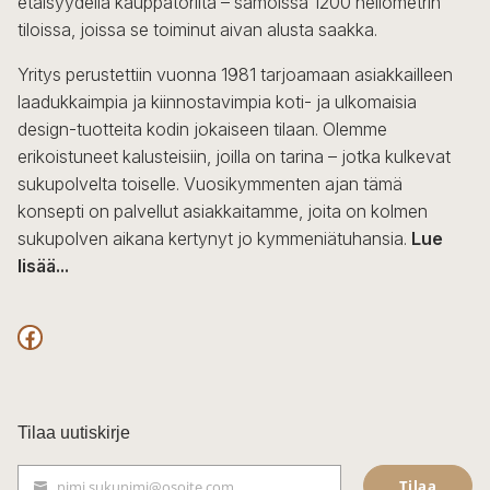
etäisyydellä kauppatorilta – samoissa 1200 neliömetrin
valinnat
tiloissa, joissa se toiminut aivan alusta saakka.
tuotteen
sivulla.
Yritys perustettiin vuonna 1981 tarjoamaan asiakkailleen
laadukkaimpia ja kiinnostavimpia koti- ja ulkomaisia
design-tuotteita kodin jokaiseen tilaan. Olemme
erikoistuneet kalusteisiin, joilla on tarina – jotka kulkevat
sukupolvelta toiselle. Vuosikymmenten ajan tämä
konsepti on palvellut asiakkaitamme, joita on kolmen
sukupolven aikana kertynyt jo kymmeniätuhansia.
Lue
lisää...
F
a
c
Tilaa uutiskirje
e
Tilaa
nimi.sukunimi@osoite.com