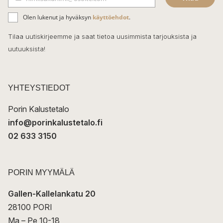
b
S
ä
o
Olen lukenut ja hyväksyn
käyttöehdot
.
h
k
o
Tilaa uutiskirjeemme ja saat tietoa uusimmista tarjouksista ja
ö
uutuuksista!
k
p
o
s
t
YHTEYSTIEDOT
i
Porin Kalustetalo
info@porinkalustetalo.fi
02 633 3150
PORIN MYYMÄLÄ
Gallen-Kallelankatu 20
28100 PORI
Ma – Pe 10-18