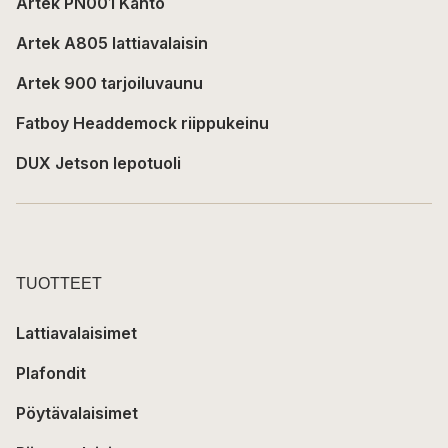
Artek PN001 Kanto
Artek A805 lattiavalaisin
Artek 900 tarjoiluvaunu
Fatboy Headdemock riippukeinu
DUX Jetson lepotuoli
TUOTTEET
Lattiavalaisimet
Plafondit
Pöytävalaisimet