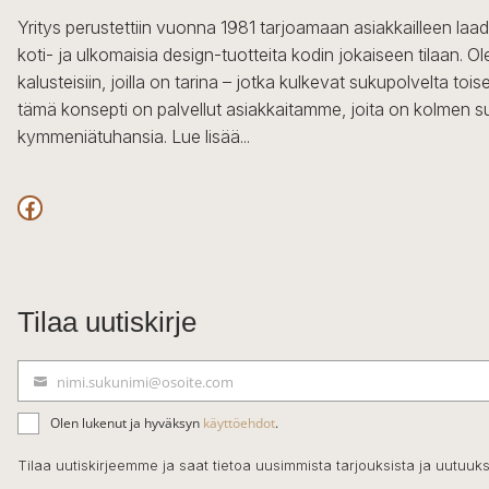
Yritys perustettiin vuonna 1981 tarjoamaan asiakkailleen laa
koti- ja ulkomaisia design-tuotteita kodin jokaiseen tilaan. 
kalusteisiin, joilla on tarina – jotka kulkevat sukupolvelta to
tämä konsepti on palvellut asiakkaitamme, joita on kolmen s
kymmeniätuhansia.
Lue lisää...
Facebook
Tilaa uutiskirje
nimi.sukunimi@osoite.com
S
ä
Olen lukenut ja hyväksyn
käyttöehdot
.
h
k
Tilaa uutiskirjeemme ja saat tietoa uusimmista tarjouksista ja uutuuks
ö