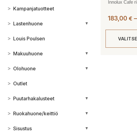
Innolux Cafe ri
>
Kampanjatuotteet
183,00
–
€
>
Lastenhuone
▼
>
Louis Poulsen
VALITS
>
Makuuhuone
▼
Tällä
tuotteella
>
Olohuone
▼
on
useampi
>
Outlet
muunnelma.
Voit
>
Puutarhakalusteet
▼
tehdä
valinnat
>
Ruokahuone/keittiö
▼
tuotteen
sivulla.
>
Sisustus
▼