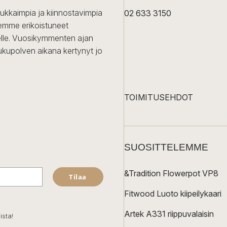
dukkaimpia ja kiinnostavimpia
02 633 3150
Olemme erikoistuneet
iselle. Vuosikymmenten ajan
ukupolven aikana kertynyt jo
TOIMITUSEHDOT
SUOSITTELEMME
&Tradition Flowerpot VP8
Tilaa
Fitwood Luoto kiipeilykaari
Artek A331 riippuvalaisin
ista!