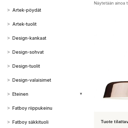
Näytetään ainoa t
>
Artek-pöydät
>
Artek-tuolit
>
Design-kankaat
>
Design-sohvat
>
Design-tuolit
>
Design-valaisimet
>
Eteinen
▼
>
Fatboy riippukeinu
>
Fatboy säkkituoli