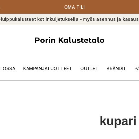
A
OMA TILI
Huippukalusteet kotiinkuljetuksella - myös asennus ja kasaus
Porin Kalustetalo
TOSSA
KAMPANJATUOTTEET
OUTLET
BRÄNDIT
P
kupari