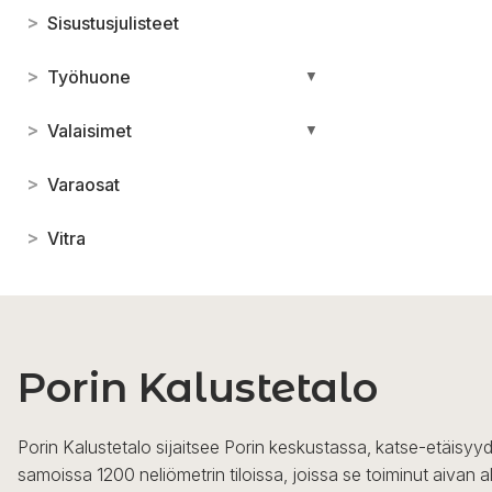
>
Sisustusjulisteet
>
Työhuone
▼
>
Valaisimet
▼
>
Varaosat
>
Vitra
Porin Kalustetalo
Porin Kalustetalo sijaitsee Porin keskustassa, katse-etäisyyd
samoissa 1200 neliömetrin tiloissa, joissa se toiminut aivan a