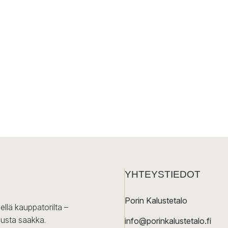
YHTEYSTIEDOT
Porin Kalustetalo
ellä kauppatorilta –
lusta saakka.
info@porinkalustetalo.fi