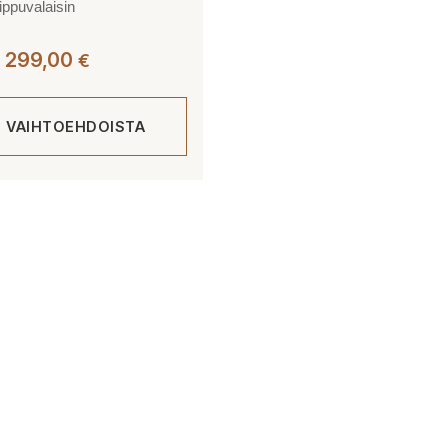
ippuvalaisin
Hintaluokka:
299,00
€
183,00 €
-
E VAIHTOEHDOISTA
299,00 €