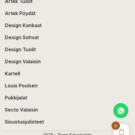
Artek Tuolit
Artek Pöydät
Design Kankaat
Design Sohvat
Design Tuolit
Design Valaisin
Kartell
Louis Poulsen
Pukkijalat
Secto Valaisin
Sisustusjulisteet
0
2026 - Porin Kalustetalo