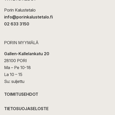
i
Porin Kalustetalo
info@porinkalustetalo.fi
02 633 3150
PORIN MYYMÄLÄ
Gallen-Kallelankatu 20
28100 PORI
Ma – Pe 10-18
La 10 – 15
Su: suljettu
TOIMITUSEHDOT
TIETOSUOJASELOSTE