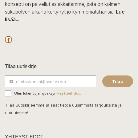
konsepti on palvellut asiakkaitamme, joita on kolmen
sukupolven aikana kertynyt jo kymmeniätuhansia.
Lue
lisää...
F
a
c
Tilaa uutiskirje
e
Tilaa
nimi.sukunimi@osoite.com
b
S
ä
o
Olen lukenut ja hyväksyn
käyttöehdot
.
h
k
o
Tilaa uutiskirjeemme ja saat tietoa uusimmista tarjouksista ja
ö
uutuuksista!
k
p
o
s
t
YHTEYSTIEDOT