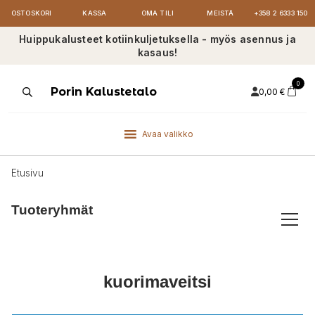
OSTOSKORI
KASSA
OMA TILI
MEISTÄ
+358 2 6333 150
Huippukalusteet kotiinkuljetuksella - myös asennus ja
kasaus!
0
Products
Porin Kalustetalo
0,00
€
search
Avaa valikko
Etusivu
Tuoteryhmät
kuorimaveitsi