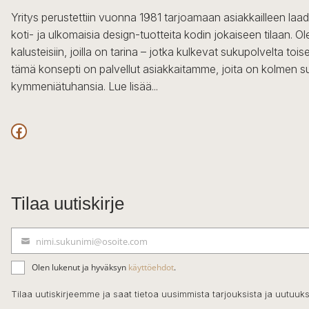
Yritys perustettiin vuonna 1981 tarjoamaan asiakkailleen laa
koti- ja ulkomaisia design-tuotteita kodin jokaiseen tilaan. 
kalusteisiin, joilla on tarina – jotka kulkevat sukupolvelta to
tämä konsepti on palvellut asiakkaitamme, joita on kolmen s
kymmeniätuhansia.
Lue lisää...
Facebook
Tilaa uutiskirje
nimi.sukunimi@osoite.com
S
ä
Olen lukenut ja hyväksyn
käyttöehdot
.
h
k
Tilaa uutiskirjeemme ja saat tietoa uusimmista tarjouksista ja uutuuks
ö