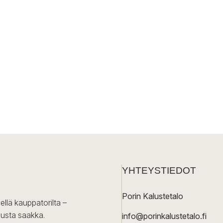
YHTEYSTIEDOT
Porin Kalustetalo
ellä kauppatorilta –
lusta saakka.
info@porinkalustetalo.fi