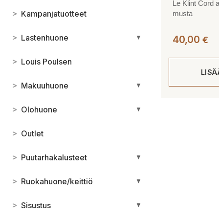
Le Klint Cord 
>
Kampanjatuotteet
musta
>
Lastenhuone
▼
40,00
€
>
Louis Poulsen
LIS
>
Makuuhuone
▼
>
Olohuone
▼
>
Outlet
>
Puutarhakalusteet
▼
>
Ruokahuone/keittiö
▼
>
Sisustus
▼