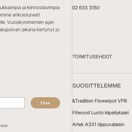
dukkaimpia ja kiinnostavimpia
02 633 3150
Olemme erikoistuneet
iselle. Vuosikymmenten ajan
ukupolven aikana kertynyt jo
TOIMITUSEHDOT
SUOSITTELEMME
&Tradition Flowerpot VP8
Tilaa
Fitwood Luoto kiipeilykaari
Artek A331 riippuvalaisin
ista!