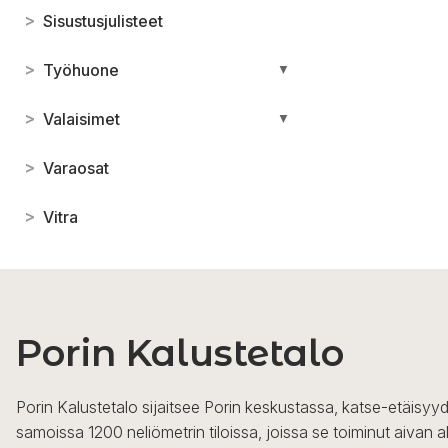
>
Sisustusjulisteet
>
Työhuone
▼
>
Valaisimet
▼
>
Varaosat
>
Vitra
Porin Kalustetalo
Porin Kalustetalo sijaitsee Porin keskustassa, katse-etäisyyd
samoissa 1200 neliömetrin tiloissa, joissa se toiminut aivan a