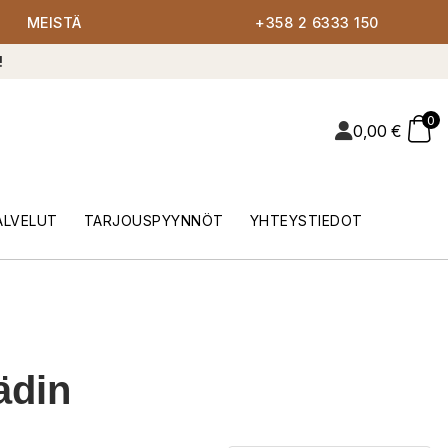
MEISTÄ
+358 2 6333 150
!
0
0,00
€
ALVELUT
TARJOUSPYYNNÖT
YHTEYSTIEDOT
ädin