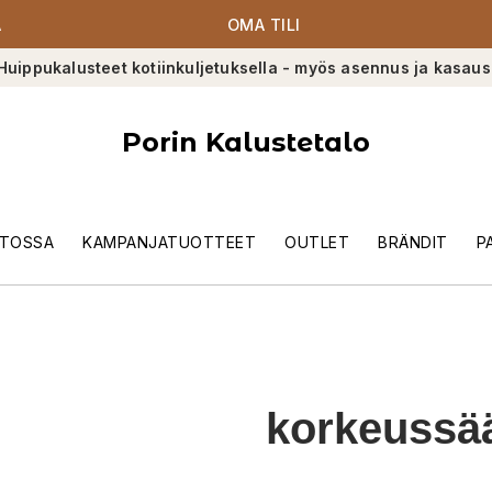
A
OMA TILI
Huippukalusteet kotiinkuljetuksella - myös asennus ja kasaus
Porin Kalustetalo
TOSSA
KAMPANJATUOTTEET
OUTLET
BRÄNDIT
P
korkeussä