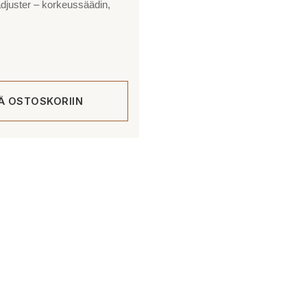
adjuster – korkeussäädin,
ÄÄ OSTOSKORIIN