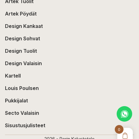
Artek Tuolit
Artek Pöydät
Design Kankaat
Design Sohvat
Design Tuolit
Design Valaisin
Kartell
Louis Poulsen
Pukkijalat
Secto Valaisin
Sisustusjulisteet
0
2026 - Porin Kalustetalo