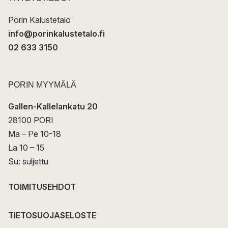
i
Porin Kalustetalo
info@porinkalustetalo.fi
02 633 3150
PORIN MYYMÄLÄ
Gallen-Kallelankatu 20
28100 PORI
Ma – Pe 10-18
La 10 – 15
Su: suljettu
TOIMITUSEHDOT
TIETOSUOJASELOSTE