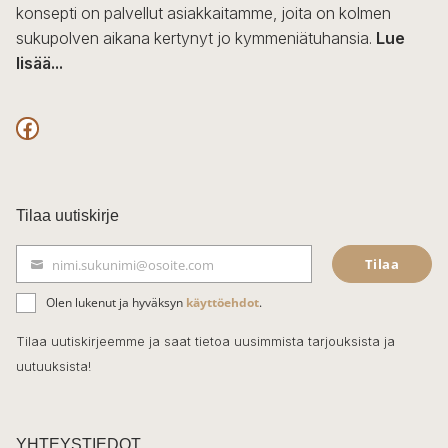
konsepti on palvellut asiakkaitamme, joita on kolmen
sukupolven aikana kertynyt jo kymmeniätuhansia.
Lue
lisää...
F
a
c
Tilaa uutiskirje
e
Tilaa
nimi.sukunimi@osoite.com
b
S
ä
o
Olen lukenut ja hyväksyn
käyttöehdot
.
h
k
o
Tilaa uutiskirjeemme ja saat tietoa uusimmista tarjouksista ja
ö
uutuuksista!
k
p
o
s
t
YHTEYSTIEDOT