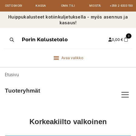
OSTOSKORI
KASSA
OMA TILI
MEISTÄ
+358 2 6333 150
Huippukalusteet kotiinkuljetuksella - myös asennus ja
kasaus!
0
Products
Porin Kalustetalo
0,00
€
search
Avaa valikko
Etusivu
Tuoteryhmät
Korkeakiilto valkoinen