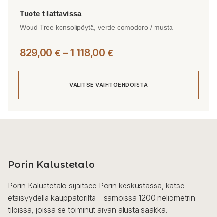
Woud Tree konsolipöytä, verde comodoro / musta
Hintaluokka:
829,00
–
1 118,00
€
€
829,00 €
-
VALITSE VAIHTOEHDOISTA
1
118,00 €
Tällä
tuotteella
on
useampi
Porin Kalustetalo
muunnelma.
Voit
Porin Kalustetalo sijaitsee Porin keskustassa, katse-
tehdä
etäisyydellä kauppatorilta – samoissa 1200 neliömetrin
valinnat
tiloissa, joissa se toiminut aivan alusta saakka.
tuotteen