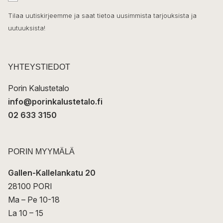
h
k
o
Tilaa uutiskirjeemme ja saat tietoa uusimmista tarjouksista ja
ö
uutuuksista!
k
p
o
s
t
YHTEYSTIEDOT
i
Porin Kalustetalo
info@porinkalustetalo.fi
02 633 3150
PORIN MYYMÄLÄ
Gallen-Kallelankatu 20
28100 PORI
Ma – Pe 10-18
La 10 – 15