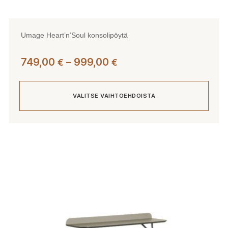
Umage Heart’n’Soul konsolipöytä
Hintaluokka:
749,00
–
999,00
€
€
749,00 €
-
VALITSE VAIHTOEHDOISTA
999,00 €
Tällä
tuotteella
on
useampi
muunnelma.
Voit
tehdä
valinnat