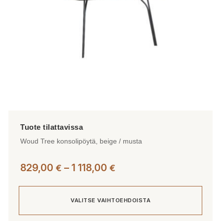
tuotteen
sivulla.
Woud Tree konsolipöytä, beige / musta
Hintaluokka:
829,00
–
1 118,00
€
€
829,00 €
-
VALITSE VAIHTOEHDOISTA
1
118,00 €