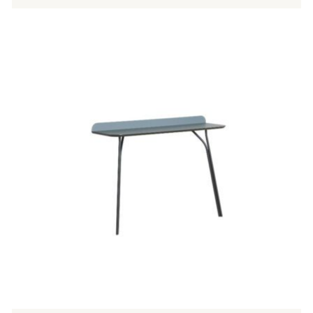
Tällä
tuotteella
on
useampi
muunnelma.
Voit
tehdä
valinnat
tuotteen
sivulla.