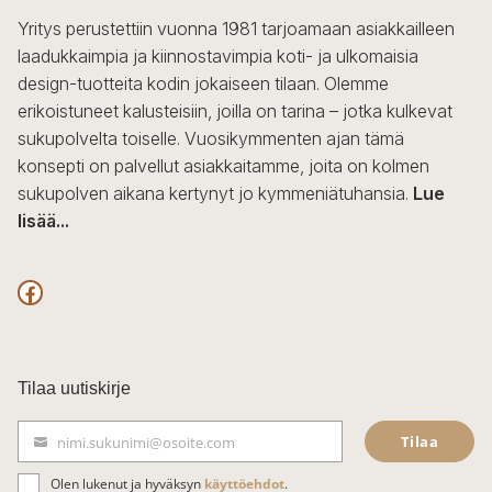
sivulla.
Yritys perustettiin vuonna 1981 tarjoamaan asiakkailleen
laadukkaimpia ja kiinnostavimpia koti- ja ulkomaisia
design-tuotteita kodin jokaiseen tilaan. Olemme
erikoistuneet kalusteisiin, joilla on tarina – jotka kulkevat
sukupolvelta toiselle. Vuosikymmenten ajan tämä
konsepti on palvellut asiakkaitamme, joita on kolmen
sukupolven aikana kertynyt jo kymmeniätuhansia.
Lue
lisää...
F
a
c
Tilaa uutiskirje
e
Tilaa
nimi.sukunimi@osoite.com
b
S
ä
o
Olen lukenut ja hyväksyn
käyttöehdot
.