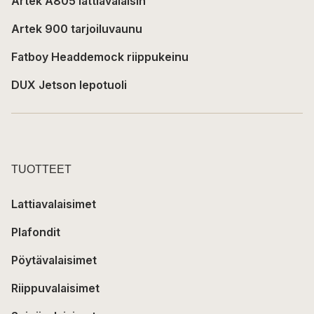
Artek A805 lattiavalaisin
Artek 900 tarjoiluvaunu
Fatboy Headdemock riippukeinu
DUX Jetson lepotuoli
TUOTTEET
Lattiavalaisimet
Plafondit
Pöytävalaisimet
Riippuvalaisimet