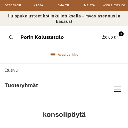
OSTOSKORI
KASSA
OMA TILI
MEISTÄ
+358 2 6333 150
Huippukalusteet kotiinkuljetuksella - myös asennus ja
kasaus!
0
Products
Porin Kalustetalo
0,00
€
search
Avaa valikko
Etusivu
Tuoteryhmät
konsolipöytä