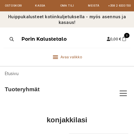
OSTOSKORI
KASSA
OMA TILI
MEISTÄ
+358 2 6333 150
Huippukalusteet kotiinkuljetuksella - myös asennus ja
kasaus!
0
Products
Porin Kalustetalo
0,00
€
search
Avaa valikko
Etusivu
Tuoteryhmät
konjakkilasi