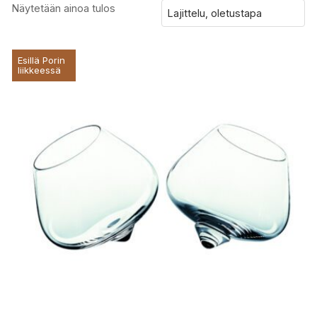
Näytetään ainoa tulos
Esillä Porin
liikkeessä