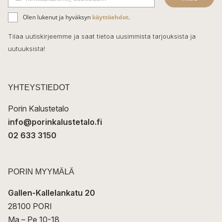
b
S
ä
o
Olen lukenut ja hyväksyn
käyttöehdot
.
h
k
o
Tilaa uutiskirjeemme ja saat tietoa uusimmista tarjouksista ja
ö
uutuuksista!
k
p
o
s
t
YHTEYSTIEDOT
i
Porin Kalustetalo
info@porinkalustetalo.fi
02 633 3150
PORIN MYYMÄLÄ
Gallen-Kallelankatu 20
28100 PORI
Ma – Pe 10-18