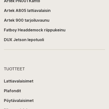
Artek PN001 Kanto
Artek A805 lattiavalaisin
Artek 900 tarjoiluvaunu
Fatboy Headdemock riippukeinu
DUX Jetson lepotuoli
TUOTTEET
Lattiavalaisimet
Plafondit
Pöytävalaisimet