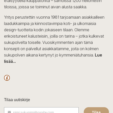
etäisyydellä kauppatorilta – samoissa 1200 neliömetrin
tiloissa, joissa se toiminut aivan alusta saakka.
Yritys perustettiin vuonna 1981 tarjoamaan asiakkailleen
laadukkaimpia ja kiinnostavimpia koti- ja ulkomaisia
design-tuotteita kodin jokaiseen tilaan. Olemme
erikoistuneet kalusteisiin, joilla on tarina – jotka kulkevat
sukupolvelta toiselle. Vuosikymmenten ajan tämä
konsepti on palvellut asiakkaitamme, joita on kolmen
sukupolven aikana kertynyt jo kymmeniätuhansia.
Lue
lisää...
F
a
c
Tilaa uutiskirje
e
Tilaa
nimi.sukunimi@osoite.com