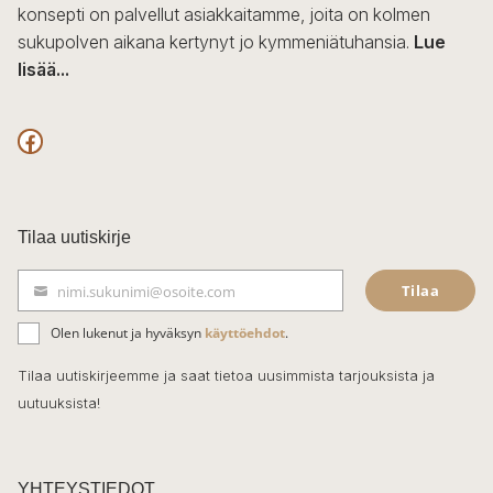
konsepti on palvellut asiakkaitamme, joita on kolmen
sukupolven aikana kertynyt jo kymmeniätuhansia.
Lue
lisää...
F
a
c
Tilaa uutiskirje
e
Tilaa
nimi.sukunimi@osoite.com
b
S
ä
o
Olen lukenut ja hyväksyn
käyttöehdot
.
h
k
o
Tilaa uutiskirjeemme ja saat tietoa uusimmista tarjouksista ja
ö
uutuuksista!
k
p
o
s
t
YHTEYSTIEDOT