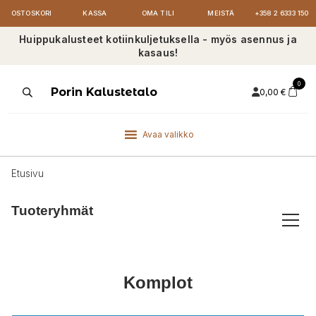
OSTOSKORI
KASSA
OMA TILI
MEISTÄ
+358 2 6333 150
Huippukalusteet kotiinkuljetuksella - myös asennus ja
kasaus!
0
Products
Porin Kalustetalo
0,00
€
search
Avaa valikko
Etusivu
Tuoteryhmät
Komplot