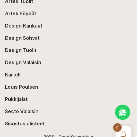
Artek Tuolit
Artek Pöydät
Design Kankaat
Design Sohvat
Design Tuolit
Design Valaisin
Kartell
Louis Poulsen
Pukkijalat
Secto Valaisin
Sisustusjulisteet
0
2026 - Porin Kalustetalo