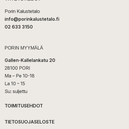
i
Porin Kalustetalo
info@porinkalustetalo.fi
02 633 3150
PORIN MYYMÄLÄ
Gallen-Kallelankatu 20
28100 PORI
Ma – Pe 10-18
La 10 – 15
Su: suljettu
TOIMITUSEHDOT
TIETOSUOJASELOSTE