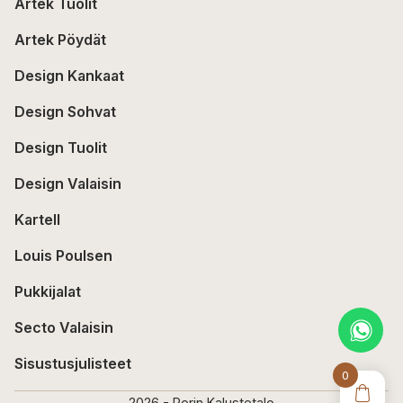
Artek Tuolit
Artek Pöydät
Design Kankaat
Design Sohvat
Design Tuolit
Design Valaisin
Kartell
Louis Poulsen
Pukkijalat
Secto Valaisin
Sisustusjulisteet
0
2026 - Porin Kalustetalo