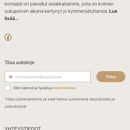
konsepti on palvellut asiakkaitamme, joita on kolmen
sukupolven aikana kertynyt jo kymmeniätuhansia.
Lue
lisää...
F
a
c
Tilaa uutiskirje
e
Tilaa
nimi.sukunimi@osoite.com
b
S
ä
o
Olen lukenut ja hyväksyn
käyttöehdot
.
h
k
o
Tilaa uutiskirjeemme ja saat tietoa uusimmista tarjouksista ja
ö
uutuuksista!
k
p
o
s
t
YHTEYSTIEDOT