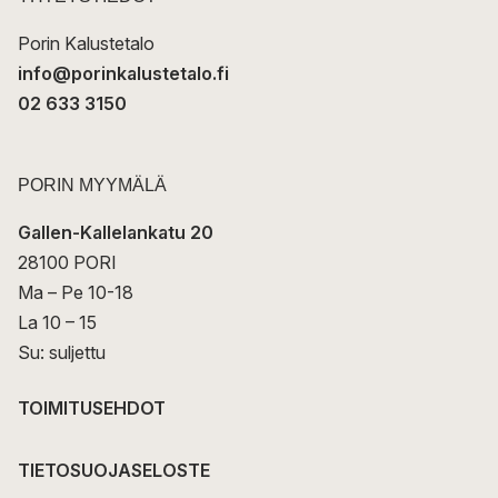
i
Porin Kalustetalo
info@porinkalustetalo.fi
02 633 3150
PORIN MYYMÄLÄ
Gallen-Kallelankatu 20
28100 PORI
Ma – Pe 10-18
La 10 – 15
Su: suljettu
TOIMITUSEHDOT
TIETOSUOJASELOSTE