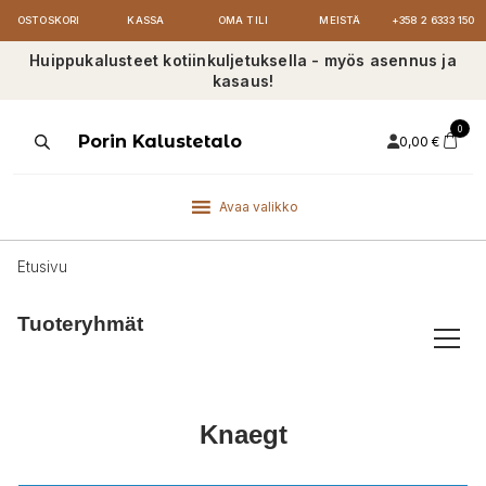
OSTOSKORI
KASSA
OMA TILI
MEISTÄ
+358 2 6333 150
Huippukalusteet kotiinkuljetuksella - myös asennus ja
kasaus!
0
Products
Porin Kalustetalo
0,00
€
search
Avaa valikko
Etusivu
Tuoteryhmät
Knaegt