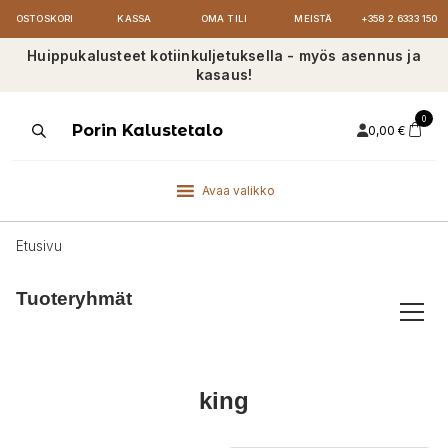
OSTOSKORI
KASSA
OMA TILI
MEISTÄ
+358 2 6333 150
Huippukalusteet kotiinkuljetuksella - myös asennus ja
kasaus!
0
Products
Porin Kalustetalo
0,00
€
search
Avaa valikko
Etusivu
Tuoteryhmät
king