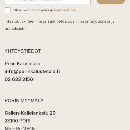
b
S
ä
o
Olen lukenut ja hyväksyn
käyttöehdot
.
h
k
o
Tilaa uutiskirjeemme ja saat tietoa uusimmista tarjouksista ja
ö
uutuuksista!
k
p
o
s
t
YHTEYSTIEDOT
i
Porin Kalustetalo
info@porinkalustetalo.fi
02 633 3150
PORIN MYYMÄLÄ
Gallen-Kallelankatu 20
28100 PORI
Ma – Pe 10-18