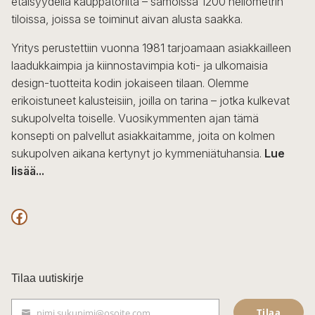
etäisyydellä kauppatorilta – samoissa 1200 neliömetrin
valinnat
tiloissa, joissa se toiminut aivan alusta saakka.
tuotteen
sivulla.
Yritys perustettiin vuonna 1981 tarjoamaan asiakkailleen
laadukkaimpia ja kiinnostavimpia koti- ja ulkomaisia
design-tuotteita kodin jokaiseen tilaan. Olemme
erikoistuneet kalusteisiin, joilla on tarina – jotka kulkevat
sukupolvelta toiselle. Vuosikymmenten ajan tämä
konsepti on palvellut asiakkaitamme, joita on kolmen
sukupolven aikana kertynyt jo kymmeniätuhansia.
Lue
lisää...
F
a
c
Tilaa uutiskirje
e
Tilaa
nimi.sukunimi@osoite.com