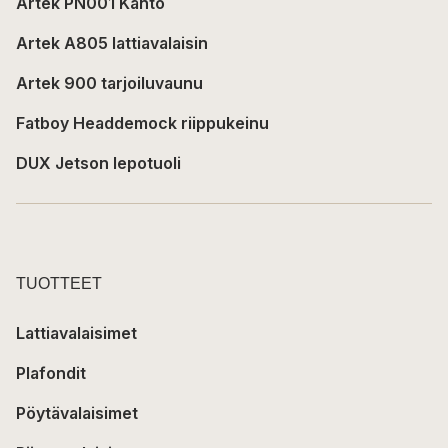
Artek PN001 Kanto
Artek A805 lattiavalaisin
Artek 900 tarjoiluvaunu
Fatboy Headdemock riippukeinu
DUX Jetson lepotuoli
TUOTTEET
Lattiavalaisimet
Plafondit
Pöytävalaisimet