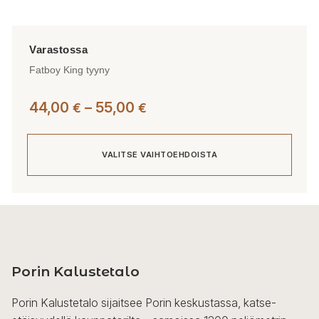
Fatboy King tyyny
Hintaluokka:
44,00
–
55,00
€
€
44,00 €
-
VALITSE VAIHTOEHDOISTA
55,00 €
Tällä
tuotteella
on
useampi
Porin Kalustetalo
muunnelma.
Voit
Porin Kalustetalo sijaitsee Porin keskustassa, katse-
tehdä