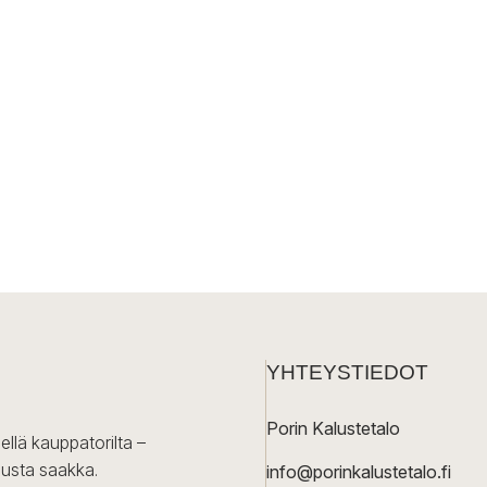
YHTEYSTIEDOT
Porin Kalustetalo
ellä kauppatorilta –
lusta saakka.
info@porinkalustetalo.fi