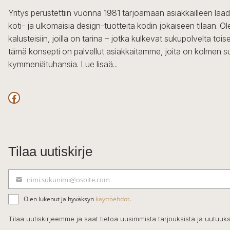
Yritys perustettiin vuonna 1981 tarjoamaan asiakkailleen laa
koti- ja ulkomaisia design-tuotteita kodin jokaiseen tilaan. 
kalusteisiin, joilla on tarina – jotka kulkevat sukupolvelta to
tämä konsepti on palvellut asiakkaitamme, joita on kolmen s
kymmeniätuhansia.
Lue lisää...
Facebook
Tilaa uutiskirje
nimi.sukunimi@osoite.com
S
ä
Olen lukenut ja hyväksyn
käyttöehdot
.
h
k
Tilaa uutiskirjeemme ja saat tietoa uusimmista tarjouksista ja uutuuks
ö