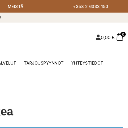
MEISTÄ
+358 2 6333 150
!
0
0,00
€
ALVELUT
TARJOUSPYYNNÖT
YHTEYSTIEDOT
kea