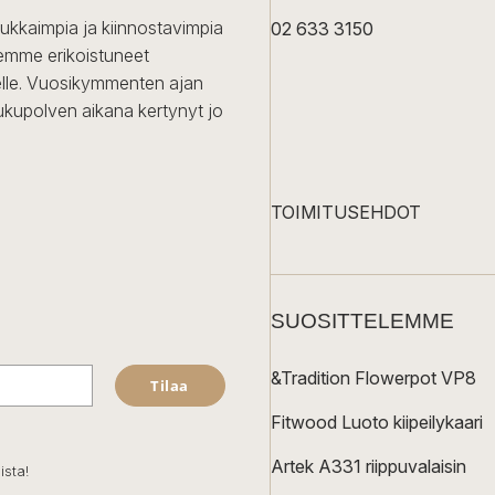
dukkaimpia ja kiinnostavimpia
02 633 3150
Olemme erikoistuneet
iselle. Vuosikymmenten ajan
ukupolven aikana kertynyt jo
TOIMITUSEHDOT
SUOSITTELEMME
&Tradition Flowerpot VP8
Tilaa
Fitwood Luoto kiipeilykaari
Artek A331 riippuvalaisin
ista!