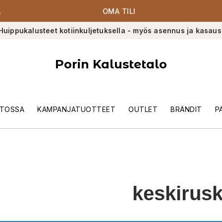
A
OMA TILI
Huippukalusteet kotiinkuljetuksella - myös asennus ja kasaus
Porin Kalustetalo
TOSSA
KAMPANJATUOTTEET
OUTLET
BRÄNDIT
P
keskirus