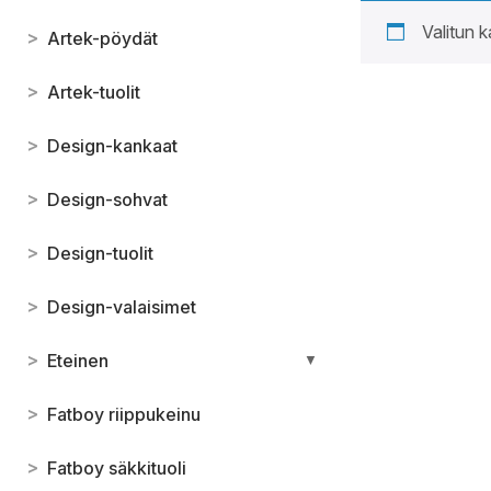
Valitun k
>
Artek-pöydät
>
Artek-tuolit
>
Design-kankaat
>
Design-sohvat
>
Design-tuolit
>
Design-valaisimet
>
Eteinen
▼
>
Fatboy riippukeinu
>
Fatboy säkkituoli