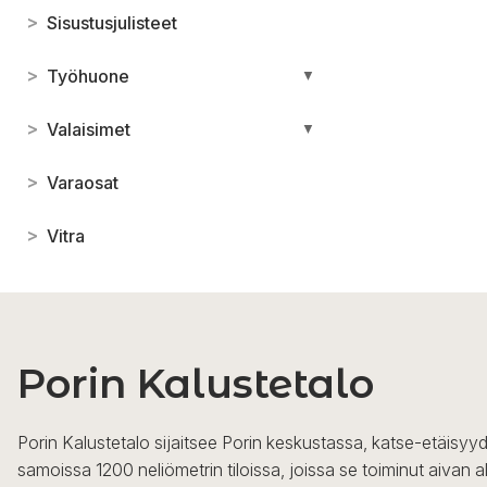
>
Sisustusjulisteet
>
Työhuone
▼
>
Valaisimet
▼
>
Varaosat
>
Vitra
Porin Kalustetalo
Porin Kalustetalo sijaitsee Porin keskustassa, katse-etäisyyd
samoissa 1200 neliömetrin tiloissa, joissa se toiminut aivan a