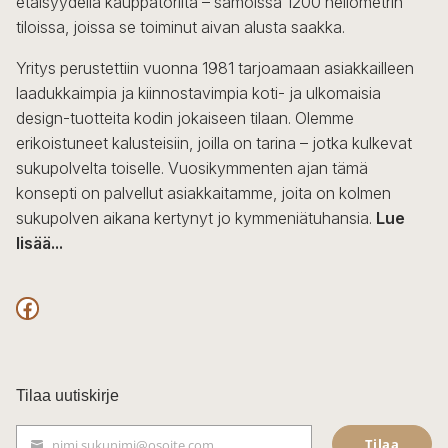
etäisyydellä kauppatorilta – samoissa 1200 neliömetrin
tiloissa, joissa se toiminut aivan alusta saakka.
Yritys perustettiin vuonna 1981 tarjoamaan asiakkailleen
laadukkaimpia ja kiinnostavimpia koti- ja ulkomaisia
design-tuotteita kodin jokaiseen tilaan. Olemme
erikoistuneet kalusteisiin, joilla on tarina – jotka kulkevat
sukupolvelta toiselle. Vuosikymmenten ajan tämä
konsepti on palvellut asiakkaitamme, joita on kolmen
sukupolven aikana kertynyt jo kymmeniätuhansia.
Lue
lisää...
F
a
c
Tilaa uutiskirje
e
Tilaa
nimi.sukunimi@osoite.com