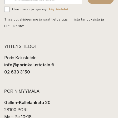
b
S
ä
o
Olen lukenut ja hyväksyn
käyttöehdot
.
h
k
o
Tilaa uutiskirjeemme ja saat tietoa uusimmista tarjouksista ja
ö
uutuuksista!
k
p
o
s
t
YHTEYSTIEDOT
i
Porin Kalustetalo
info@porinkalustetalo.fi
02 633 3150
PORIN MYYMÄLÄ
Gallen-Kallelankatu 20
28100 PORI
Ma – Pe 10-18