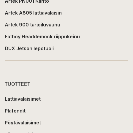
Artek PN001 Kanto
Artek A805 lattiavalaisin
Artek 900 tarjoiluvaunu
Fatboy Headdemock riippukeinu
DUX Jetson lepotuoli
TUOTTEET
Lattiavalaisimet
Plafondit
Pöytävalaisimet