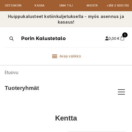
OSTOSKORI
KASSA
OMA TILI
MEISTÄ
+358 2 6333 150
Huippukalusteet kotiinkuljetuksella - myös asennus ja
kasaus!
0
Products
Porin Kalustetalo
0,00
€
search
Avaa valikko
Etusivu
Tuoteryhmät
Kentta