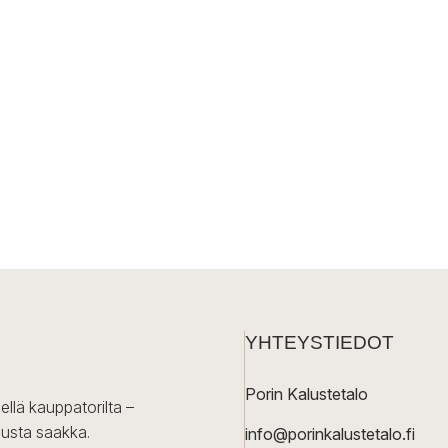
YHTEYSTIEDOT
Porin Kalustetalo
ellä kauppatorilta –
lusta saakka.
info@porinkalustetalo.fi