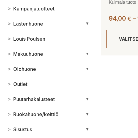
Kulmala tuote 
>
Kampanjatuotteet
94,00
–
€
>
Lastenhuone
▼
>
Louis Poulsen
VALITS
>
Makuuhuone
▼
Tällä
tuotteella
>
Olohuone
▼
on
useampi
>
Outlet
muunnelma.
Voit
>
Puutarhakalusteet
▼
tehdä
valinnat
>
Ruokahuone/keittiö
▼
tuotteen
sivulla.
>
Sisustus
▼