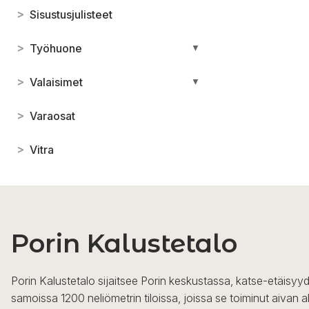
>
Sisustusjulisteet
>
Työhuone
▼
>
Valaisimet
▼
>
Varaosat
>
Vitra
Porin Kalustetalo
Porin Kalustetalo sijaitsee Porin keskustassa, katse-etäisyyd
samoissa 1200 neliömetrin tiloissa, joissa se toiminut aivan a