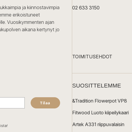
dukkaimpia ja kiinnostavimpia
02 633 3150
Olemme erikoistuneet
iselle. Vuosikymmenten ajan
ukupolven aikana kertynyt jo
TOIMITUSEHDOT
SUOSITTELEMME
&Tradition Flowerpot VP8
Tilaa
Fitwood Luoto kiipeilykaari
Artek A331 riippuvalaisin
ista!