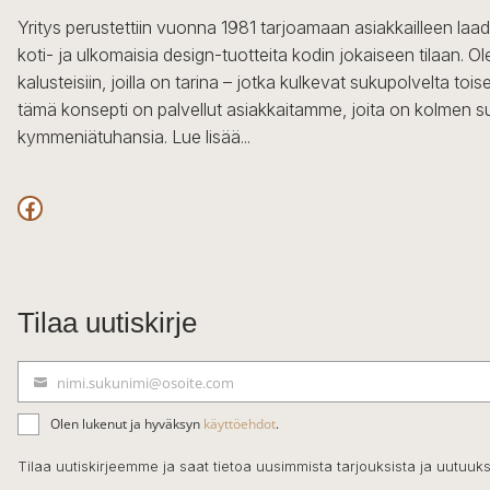
Yritys perustettiin vuonna 1981 tarjoamaan asiakkailleen laa
koti- ja ulkomaisia design-tuotteita kodin jokaiseen tilaan. 
kalusteisiin, joilla on tarina – jotka kulkevat sukupolvelta to
tämä konsepti on palvellut asiakkaitamme, joita on kolmen s
kymmeniätuhansia.
Lue lisää...
Facebook
Tilaa uutiskirje
nimi.sukunimi@osoite.com
S
ä
Olen lukenut ja hyväksyn
käyttöehdot
.
h
k
Tilaa uutiskirjeemme ja saat tietoa uusimmista tarjouksista ja uutuuks
ö