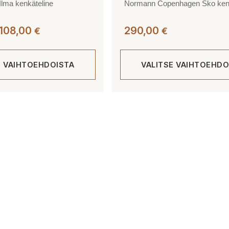
Ilma kenkäteline
Normann Copenhagen Sko kenk
Hintaluokka:
108,00
290,00
€
€
94,00 €
-
E VAIHTOEHDOISTA
VALITSE VAIHTOEHDO
108,00 €
Tällä
tuotteella
on
useampi
muunnelma.
Voit
tehdä
valinnat
tuotteen
sivulla.