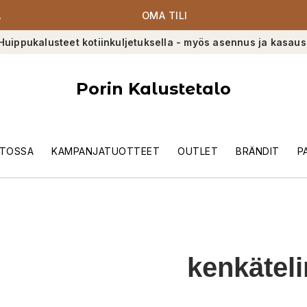
A
OMA TILI
Huippukalusteet kotiinkuljetuksella - myös asennus ja kasaus
Porin Kalustetalo
TOSSA
KAMPANJATUOTTEET
OUTLET
BRÄNDIT
P
kenkätel