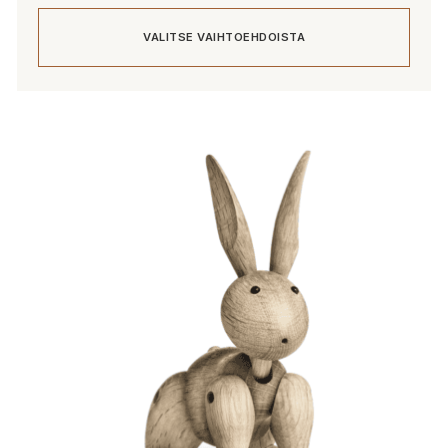
-
VALITSE VAIHTOEHDOISTA
99,00 €
Tällä
tuotteella
on
useampi
muunnelma.
Voit
tehdä
valinnat
tuotteen
sivulla.