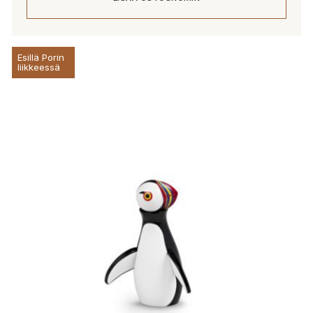
Esillä Porin
liikkeessä