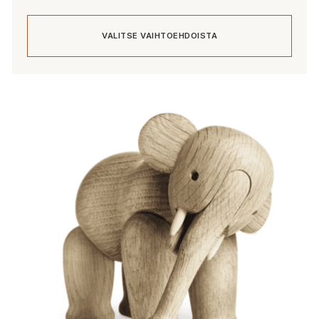
58,00 €
-
VALITSE VAIHTOEHDOISTA
139,00 €
Tällä
tuotteella
on
useampi
muunnelma.
Voit
tehdä
valinnat
tuotteen
sivulla.