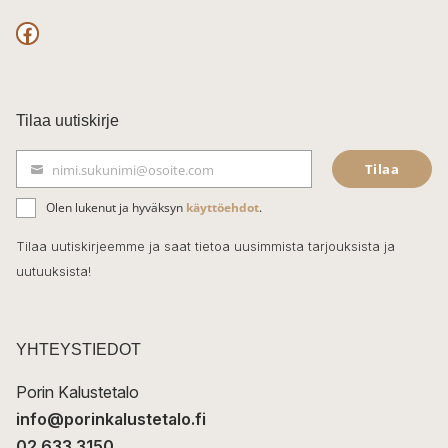
F
a
c
Tilaa uutiskirje
e
Tilaa
nimi.sukunimi@osoite.com
b
S
ä
o
Olen lukenut ja hyväksyn
käyttöehdot
.
h
k
o
Tilaa uutiskirjeemme ja saat tietoa uusimmista tarjouksista ja
ö
uutuuksista!
k
p
o
s
t
YHTEYSTIEDOT
i
Porin Kalustetalo
info@porinkalustetalo.fi
02 633 3150