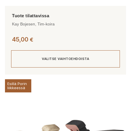
Kay Bojesen, Tim-koira
45,00
€
VALITSE VAIHTOEHDOISTA
Tällä
Esillä Porin
tuotteella
liikkeessä
on
useampi
muunnelma.
Voit
tehdä
valinnat