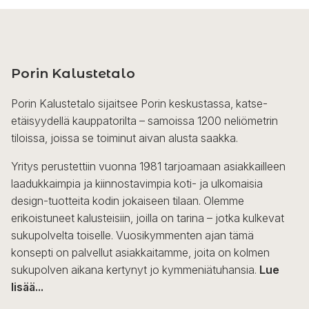
Tällä
tuotteella
on
useampi
Porin Kalustetalo
muunnelma.
Voit
Porin Kalustetalo sijaitsee Porin keskustassa, katse-
tehdä
etäisyydellä kauppatorilta – samoissa 1200 neliömetrin
valinnat
tiloissa, joissa se toiminut aivan alusta saakka.
tuotteen
sivulla.
Yritys perustettiin vuonna 1981 tarjoamaan asiakkailleen
laadukkaimpia ja kiinnostavimpia koti- ja ulkomaisia
design-tuotteita kodin jokaiseen tilaan. Olemme
erikoistuneet kalusteisiin, joilla on tarina – jotka kulkevat
sukupolvelta toiselle. Vuosikymmenten ajan tämä
konsepti on palvellut asiakkaitamme, joita on kolmen
sukupolven aikana kertynyt jo kymmeniätuhansia.
Lue
lisää...