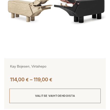
tuotteen
sivulla.
Kay Bojesen, Virtahepo
Hintaluokka:
114,00
–
119,00
€
€
114,00 €
-
VALITSE VAIHTOEHDOISTA
119,00 €