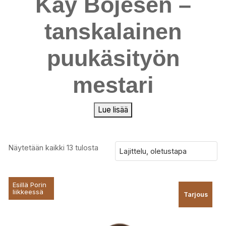
Kay Bojesen –
tanskalainen
puukäsityön
mestari
Lue lisää
Näytetään kaikki 13 tulosta
Esillä Porin
liikkeessä
Tarjous