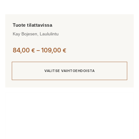
Kay Bojesen, Laululintu
Hintaluokka:
84,00
–
109,00
€
€
84,00 €
-
VALITSE VAIHTOEHDOISTA
109,00 €
Tällä
tuotteella
on
useampi
muunnelma.
Voit
tehdä