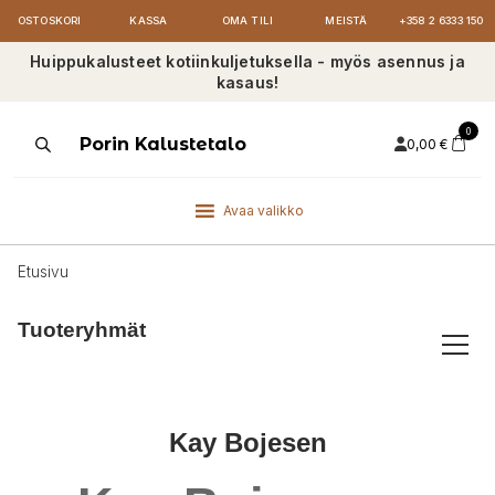
OSTOSKORI
KASSA
OMA TILI
MEISTÄ
+358 2 6333 150
Huippukalusteet kotiinkuljetuksella - myös asennus ja
kasaus!
0
Products
Porin Kalustetalo
0,00
€
search
Avaa valikko
Etusivu
Tuoteryhmät
Kay Bojesen