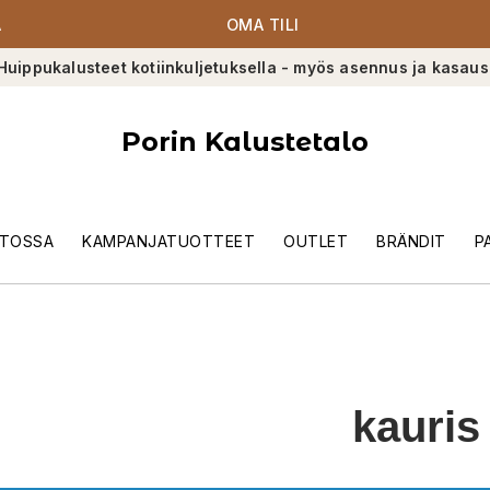
A
OMA TILI
Huippukalusteet kotiinkuljetuksella - myös asennus ja kasaus
Porin Kalustetalo
TOSSA
KAMPANJATUOTTEET
OUTLET
BRÄNDIT
P
kauris