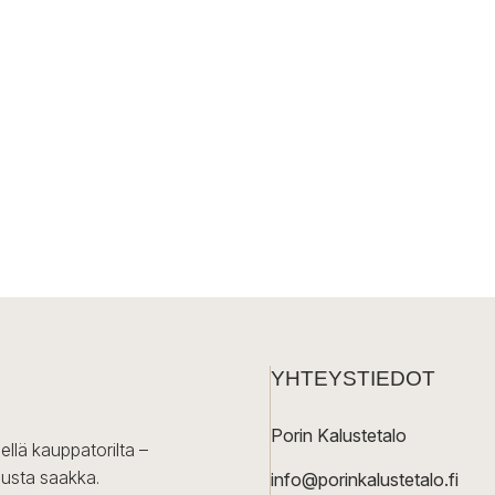
YHTEYSTIEDOT
Porin Kalustetalo
ellä kauppatorilta –
lusta saakka.
info@porinkalustetalo.fi