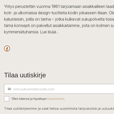
Yritys perustettiin vuonna 1981 tarjoamaan asiakkailleen laa
koti- ja ulkomaisia design-tuotteita kodin jokaiseen tilaan. 
kalusteisiin, joilla on tarina – jotka kulkevat sukupolvelta to
tämä konsepti on palvellut asiakkaitamme, joita on kolmen s
kymmeniätuhansia.
Lue lisää...
Facebook
Tilaa uutiskirje
nimi.sukunimi@osoite.com
S
ä
Olen lukenut ja hyväksyn
käyttöehdot
.
h
k
Tilaa uutiskirjeemme ja saat tietoa uusimmista tarjouksista ja uutuuks
ö