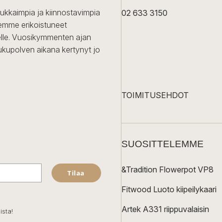
dukkaimpia ja kiinnostavimpia
02 633 3150
Olemme erikoistuneet
iselle. Vuosikymmenten ajan
ukupolven aikana kertynyt jo
TOIMITUSEHDOT
SUOSITTELEMME
&Tradition Flowerpot VP8
Tilaa
Fitwood Luoto kiipeilykaari
Artek A331 riippuvalaisin
ista!