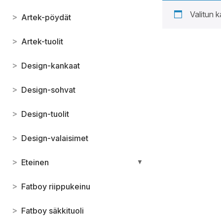
Valitun k
>
Artek-pöydät
>
Artek-tuolit
>
Design-kankaat
>
Design-sohvat
>
Design-tuolit
>
Design-valaisimet
>
Eteinen
▼
>
Fatboy riippukeinu
>
Fatboy säkkituoli