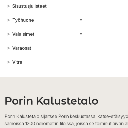
>
Sisustusjulisteet
>
Työhuone
▼
>
Valaisimet
▼
>
Varaosat
>
Vitra
Porin Kalustetalo
Porin Kalustetalo sijaitsee Porin keskustassa, katse-etäisyyd
samoissa 1200 neliömetrin tiloissa, joissa se toiminut aivan a