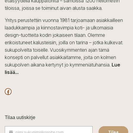
etäisyydellä kauppatorilta – samoissa 1200 neliömetrin
valinnat
tiloissa, joissa se toiminut aivan alusta saakka.
tuotteen
sivulla.
Yritys perustettiin vuonna 1981 tarjoamaan asiakkailleen
laadukkaimpia ja kiinnostavimpia koti- ja ulkomaisia
design-tuotteita kodin jokaiseen tilaan. Olemme
erikoistuneet kalusteisiin, joilla on tarina – jotka kulkevat
sukupolvelta toiselle. Vuosikymmenten ajan tämä
konsepti on palvellut asiakkaitamme, joita on kolmen
sukupolven aikana kertynyt jo kymmeniätuhansia.
Lue
lisää...
F
a
c
Tilaa uutiskirje
e
Tilaa
nimi.sukunimi@osoite.com