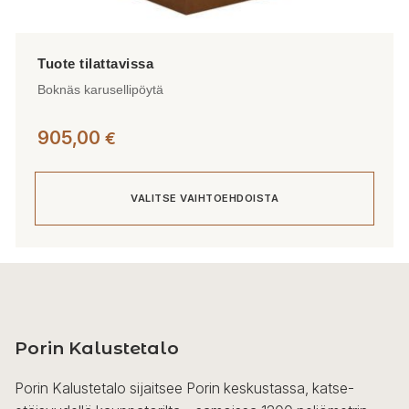
Boknäs karusellipöytä
905,00
€
VALITSE VAIHTOEHDOISTA
Tällä
tuotteella
on
useampi
Porin Kalustetalo
muunnelma.
Voit
Porin Kalustetalo sijaitsee Porin keskustassa, katse-
tehdä