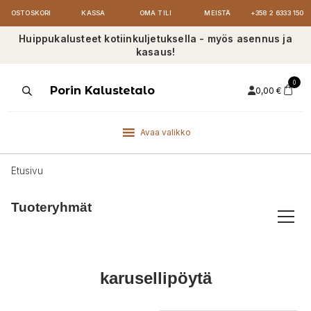
OSTOSKORI
KASSA
OMA TILI
MEISTÄ
+358 2 6333 150
Huippukalusteet kotiinkuljetuksella - myös asennus ja
kasaus!
0
Products
Porin Kalustetalo
0,00
€
search
Avaa valikko
Etusivu
Tuoteryhmät
karusellipöytä