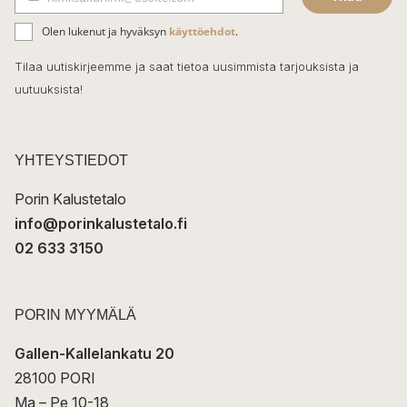
b
S
ä
o
Olen lukenut ja hyväksyn
käyttöehdot
.
h
k
o
Tilaa uutiskirjeemme ja saat tietoa uusimmista tarjouksista ja
ö
uutuuksista!
k
p
o
s
t
YHTEYSTIEDOT
i
Porin Kalustetalo
info@porinkalustetalo.fi
02 633 3150
PORIN MYYMÄLÄ
Gallen-Kallelankatu 20
28100 PORI
Ma – Pe 10-18