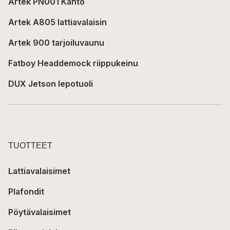
Artek PN001 Kanto
Artek A805 lattiavalaisin
Artek 900 tarjoiluvaunu
Fatboy Headdemock riippukeinu
DUX Jetson lepotuoli
TUOTTEET
Lattiavalaisimet
Plafondit
Pöytävalaisimet