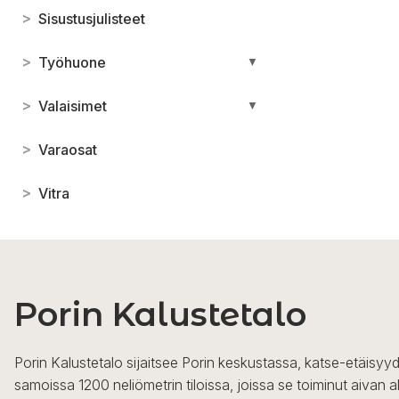
>
Sisustusjulisteet
>
Työhuone
▼
>
Valaisimet
▼
>
Varaosat
>
Vitra
Porin Kalustetalo
Porin Kalustetalo sijaitsee Porin keskustassa, katse-etäisyyd
samoissa 1200 neliömetrin tiloissa, joissa se toiminut aivan a