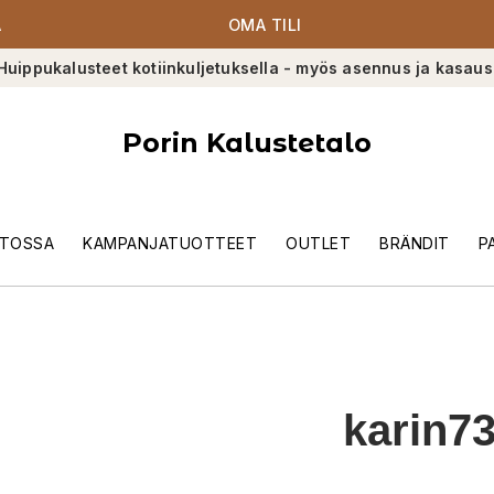
A
OMA TILI
Huippukalusteet kotiinkuljetuksella - myös asennus ja kasaus
Porin Kalustetalo
TOSSA
KAMPANJATUOTTEET
OUTLET
BRÄNDIT
P
karin7