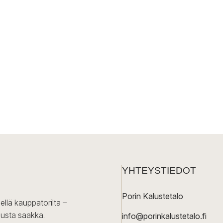
YHTEYSTIEDOT
Porin Kalustetalo
ellä kauppatorilta –
lusta saakka.
info@porinkalustetalo.fi