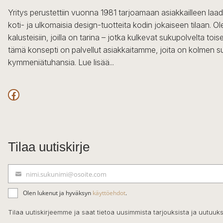
Yritys perustettiin vuonna 1981 tarjoamaan asiakkailleen laa
koti- ja ulkomaisia design-tuotteita kodin jokaiseen tilaan. 
kalusteisiin, joilla on tarina – jotka kulkevat sukupolvelta to
tämä konsepti on palvellut asiakkaitamme, joita on kolmen s
kymmeniätuhansia.
Lue lisää...
Facebook
Tilaa uutiskirje
nimi.sukunimi@osoite.com
S
ä
Olen lukenut ja hyväksyn
käyttöehdot
.
h
k
Tilaa uutiskirjeemme ja saat tietoa uusimmista tarjouksista ja uutuuks
ö