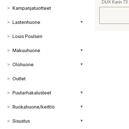
DUX Karin 73 l
>
Kampanjatuotteet
>
Lastenhuone
▼
>
Louis Poulsen
>
Makuuhuone
▼
>
Olohuone
▼
>
Outlet
>
Puutarhakalusteet
▼
>
Ruokahuone/keittiö
▼
>
Sisustus
▼