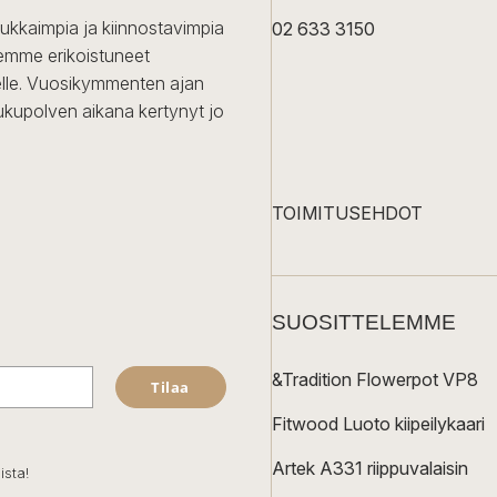
dukkaimpia ja kiinnostavimpia
02 633 3150
Olemme erikoistuneet
iselle. Vuosikymmenten ajan
ukupolven aikana kertynyt jo
TOIMITUSEHDOT
SUOSITTELEMME
&Tradition Flowerpot VP8
Tilaa
Fitwood Luoto kiipeilykaari
Artek A331 riippuvalaisin
ista!