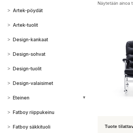
Näytetään ainoa t
>
Artek-pöydät
>
Artek-tuolit
>
Design-kankaat
>
Design-sohvat
>
Design-tuolit
>
Design-valaisimet
>
Eteinen
▼
>
Fatboy riippukeinu
>
Fatboy säkkituoli