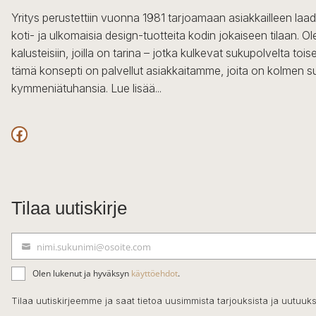
Yritys perustettiin vuonna 1981 tarjoamaan asiakkailleen laa
koti- ja ulkomaisia design-tuotteita kodin jokaiseen tilaan. 
kalusteisiin, joilla on tarina – jotka kulkevat sukupolvelta to
tämä konsepti on palvellut asiakkaitamme, joita on kolmen s
kymmeniätuhansia.
Lue lisää...
Facebook
Tilaa uutiskirje
nimi.sukunimi@osoite.com
S
ä
Olen lukenut ja hyväksyn
käyttöehdot
.
h
k
Tilaa uutiskirjeemme ja saat tietoa uusimmista tarjouksista ja uutuuks
ö