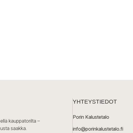
YHTEYSTIEDOT
Porin Kalustetalo
ellä kauppatorilta –
lusta saakka.
info@porinkalustetalo.fi