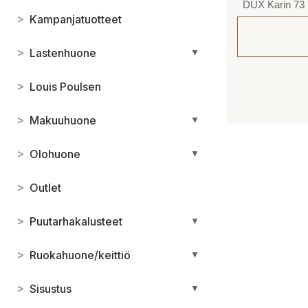
DUX Karin 73 l
>
Kampanjatuotteet
>
Lastenhuone
▼
>
Louis Poulsen
>
Makuuhuone
▼
>
Olohuone
▼
>
Outlet
>
Puutarhakalusteet
▼
>
Ruokahuone/keittiö
▼
>
Sisustus
▼