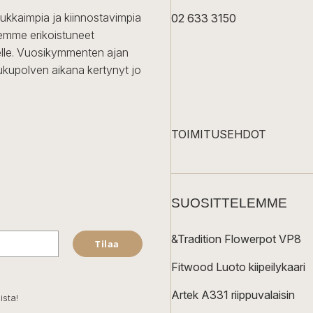
dukkaimpia ja kiinnostavimpia
02 633 3150
Olemme erikoistuneet
iselle. Vuosikymmenten ajan
ukupolven aikana kertynyt jo
TOIMITUSEHDOT
SUOSITTELEMME
&Tradition Flowerpot VP8
Tilaa
Fitwood Luoto kiipeilykaari
Artek A331 riippuvalaisin
ista!