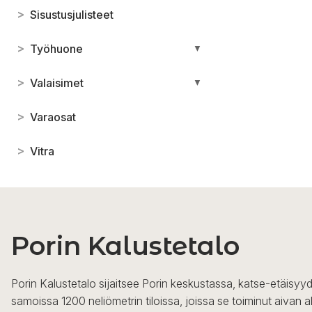
>
Sisustusjulisteet
>
Työhuone
▼
>
Valaisimet
▼
>
Varaosat
>
Vitra
Porin Kalustetalo
Porin Kalustetalo sijaitsee Porin keskustassa, katse-etäisyyd
samoissa 1200 neliömetrin tiloissa, joissa se toiminut aivan a