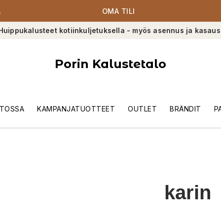
A
OMA TILI
Huippukalusteet kotiinkuljetuksella - myös asennus ja kasaus
Porin Kalustetalo
TOSSA
KAMPANJATUOTTEET
OUTLET
BRÄNDIT
P
karin