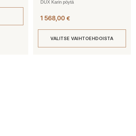
DUX Karin pöytä
1 568,00
€
VALITSE VAIHTOEHDOISTA
Tällä
tuotteella
on
useampi
muunnelma.
Voit
tehdä
valinnat
tuotteen
sivulla.