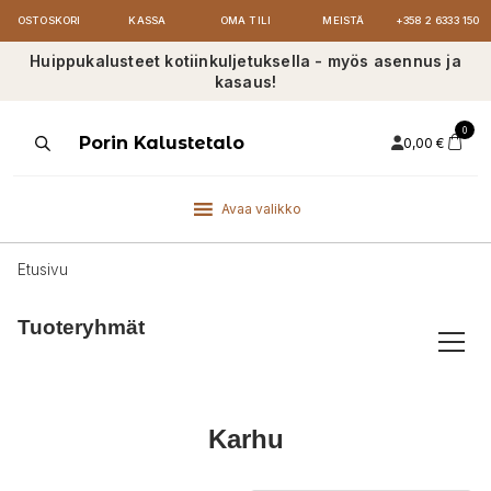
OSTOSKORI
KASSA
OMA TILI
MEISTÄ
+358 2 6333 150
Huippukalusteet kotiinkuljetuksella - myös asennus ja
kasaus!
0
Products
Porin Kalustetalo
0,00
€
search
Avaa valikko
Etusivu
Tuoteryhmät
Karhu