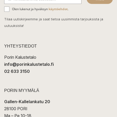
b
S
ä
o
Olen lukenut ja hyväksyn
käyttöehdot
.
h
k
o
Tilaa uutiskirjeemme ja saat tietoa uusimmista tarjouksista ja
ö
uutuuksista!
k
p
o
s
t
YHTEYSTIEDOT
i
Porin Kalustetalo
info@porinkalustetalo.fi
02 633 3150
PORIN MYYMÄLÄ
Gallen-Kallelankatu 20
28100 PORI
Ma – Pe 10-18