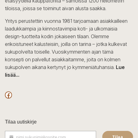
etäisyydellä kauppatorilta – samoissa 1200 neliömetrin
tiloissa, joissa se toiminut aivan alusta saakka.
Yritys perustettiin vuonna 1981 tarjoamaan asiakkailleen
laadukkaimpia ja kiinnostavimpia koti- ja ulkomaisia
design-tuotteita kodin jokaiseen tilaan. Olemme
erikoistuneet kalusteisiin, joilla on tarina – jotka kulkevat
sukupolvelta toiselle. Vuosikymmenten ajan tämä
konsepti on palvellut asiakkaitamme, joita on kolmen
sukupolven aikana kertynyt jo kymmeniätuhansia.
Lue
lisää...
F
a
c
Tilaa uutiskirje
e
Tilaa
nimi.sukunimi@osoite.com