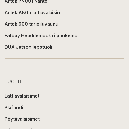
Artek PN001 Kanto
Artek A805 lattiavalaisin
Artek 900 tarjoiluvaunu
Fatboy Headdemock riippukeinu
DUX Jetson lepotuoli
TUOTTEET
Lattiavalaisimet
Plafondit
Pöytävalaisimet