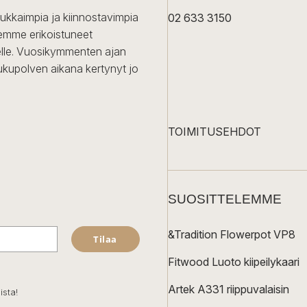
dukkaimpia ja kiinnostavimpia
02 633 3150
Olemme erikoistuneet
iselle. Vuosikymmenten ajan
ukupolven aikana kertynyt jo
TOIMITUSEHDOT
SUOSITTELEMME
&Tradition Flowerpot VP8
Tilaa
Fitwood Luoto kiipeilykaari
Artek A331 riippuvalaisin
ista!