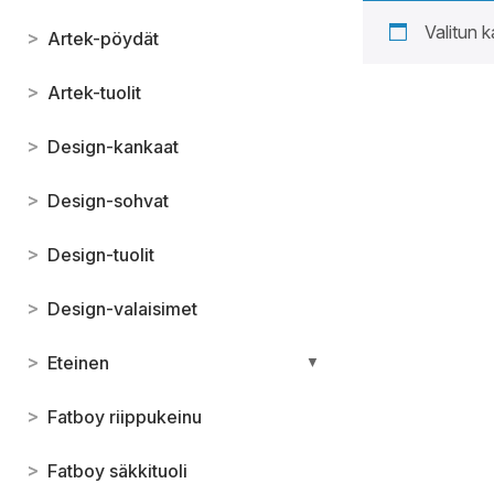
Valitun k
>
Artek-pöydät
>
Artek-tuolit
>
Design-kankaat
>
Design-sohvat
>
Design-tuolit
>
Design-valaisimet
>
Eteinen
▼
>
Fatboy riippukeinu
>
Fatboy säkkituoli