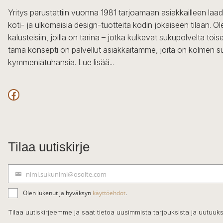
Yritys perustettiin vuonna 1981 tarjoamaan asiakkailleen laa
koti- ja ulkomaisia design-tuotteita kodin jokaiseen tilaan. 
kalusteisiin, joilla on tarina – jotka kulkevat sukupolvelta to
tämä konsepti on palvellut asiakkaitamme, joita on kolmen s
kymmeniätuhansia.
Lue lisää...
Facebook
Tilaa uutiskirje
nimi.sukunimi@osoite.com
S
ä
Olen lukenut ja hyväksyn
käyttöehdot
.
h
k
Tilaa uutiskirjeemme ja saat tietoa uusimmista tarjouksista ja uutuuks
ö