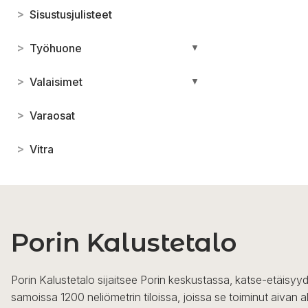
>
Sisustusjulisteet
>
Työhuone
▼
>
Valaisimet
▼
>
Varaosat
>
Vitra
Porin Kalustetalo
Porin Kalustetalo sijaitsee Porin keskustassa, katse-etäisyyd
samoissa 1200 neliömetrin tiloissa, joissa se toiminut aivan a