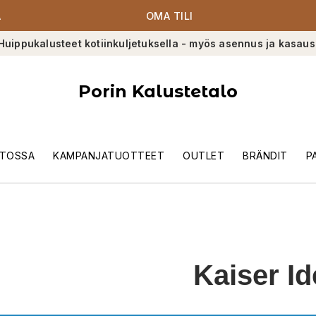
A
OMA TILI
Huippukalusteet kotiinkuljetuksella - myös asennus ja kasaus
Porin Kalustetalo
TOSSA
KAMPANJATUOTTEET
OUTLET
BRÄNDIT
P
Kaiser Id