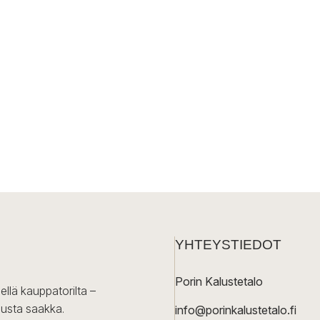
YHTEYSTIEDOT
Porin Kalustetalo
ellä kauppatorilta –
lusta saakka.
info@porinkalustetalo.fi