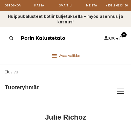
OSTOSKORI
KASSA
OMA TILI
MEISTÄ
+358 2 6333 150
Huippukalusteet kotiinkuljetuksella - myös asennus ja
kasaus!
0
Products
Porin Kalustetalo
0,00
€
search
Avaa valikko
Etusivu
Tuoteryhmät
Julie Richoz