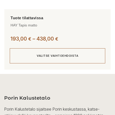
HAY Tapis matto
Hintaluokka:
193,00
–
438,00
€
€
193,00 €
-
VALITSE VAIHTOEHDOISTA
438,00 €
Tällä
tuotteella
on
useampi
Porin Kalustetalo
muunnelma.
Voit
Porin Kalustetalo sijaitsee Porin keskustassa, katse-
tehdä