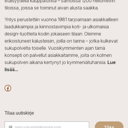
etäisyydellä kauppatorilta – samoissa 1200 neliömetrin
valinnat
tiloissa, joissa se toiminut aivan alusta saakka.
tuotteen
sivulla.
Yritys perustettiin vuonna 1981 tarjoamaan asiakkailleen
laadukkaimpia ja kiinnostavimpia koti- ja ulkomaisia
design-tuotteita kodin jokaiseen tilaan. Olemme
erikoistuneet kalusteisiin, joilla on tarina – jotka kulkevat
sukupolvelta toiselle. Vuosikymmenten ajan tämä
konsepti on palvellut asiakkaitamme, joita on kolmen
sukupolven aikana kertynyt jo kymmeniätuhansia.
Lue
lisää...
F
a
c
Tilaa uutiskirje
e
Tilaa
nimi.sukunimi@osoite.com