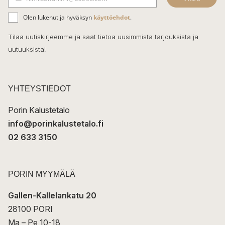
b
S
ä
o
Olen lukenut ja hyväksyn
käyttöehdot
.
h
k
o
Tilaa uutiskirjeemme ja saat tietoa uusimmista tarjouksista ja
ö
uutuuksista!
k
p
o
s
t
YHTEYSTIEDOT
i
Porin Kalustetalo
info@porinkalustetalo.fi
02 633 3150
PORIN MYYMÄLÄ
Gallen-Kallelankatu 20
28100 PORI
Ma – Pe 10-18