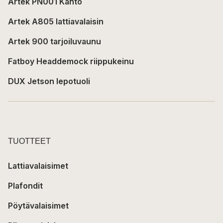
Artek PN001 Kanto
Artek A805 lattiavalaisin
Artek 900 tarjoiluvaunu
Fatboy Headdemock riippukeinu
DUX Jetson lepotuoli
TUOTTEET
Lattiavalaisimet
Plafondit
Pöytävalaisimet