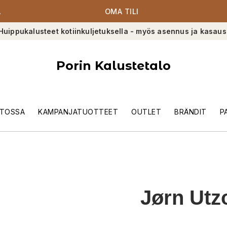
A
OMA TILI
Huippukalusteet kotiinkuljetuksella - myös asennus ja kasaus
Porin Kalustetalo
TOSSA
KAMPANJATUOTTEET
OUTLET
BRÄNDIT
P
Jørn Utz