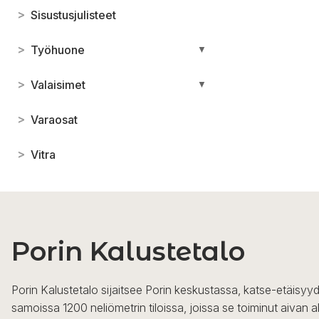
>
Sisustusjulisteet
>
Työhuone
▼
>
Valaisimet
▼
>
Varaosat
>
Vitra
Porin Kalustetalo
Porin Kalustetalo sijaitsee Porin keskustassa, katse-etäisyyd
samoissa 1200 neliömetrin tiloissa, joissa se toiminut aivan a