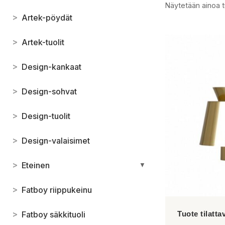
Näytetään ainoa t
>
Artek-pöydät
>
Artek-tuolit
>
Design-kankaat
>
Design-sohvat
>
Design-tuolit
>
Design-valaisimet
>
Eteinen
▼
>
Fatboy riippukeinu
>
Fatboy säkkituoli