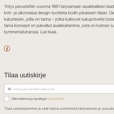
Yritys perustettiin vuonna 1981 tarjoamaan asiakkailleen laa
koti- ja ulkomaisia design-tuotteita kodin jokaiseen tilaan. 
kalusteisiin, joilla on tarina – jotka kulkevat sukupolvelta to
tämä konsepti on palvellut asiakkaitamme, joita on kolmen s
kymmeniätuhansia.
Lue lisää...
Facebook
Tilaa uutiskirje
nimi.sukunimi@osoite.com
S
ä
Olen lukenut ja hyväksyn
käyttöehdot
.
h
k
Tilaa uutiskirjeemme ja saat tietoa uusimmista tarjouksista ja uutuuks
ö