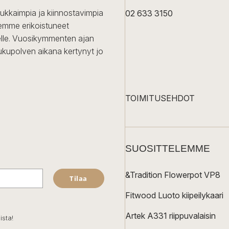
dukkaimpia ja kiinnostavimpia
02 633 3150
Olemme erikoistuneet
iselle. Vuosikymmenten ajan
ukupolven aikana kertynyt jo
TOIMITUSEHDOT
SUOSITTELEMME
&Tradition Flowerpot VP8
Tilaa
Fitwood Luoto kiipeilykaari
Artek A331 riippuvalaisin
ista!