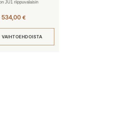
on JU1 riippuvalaisin
Hintaluokka:
534,00
€
281,00 €
-
E VAIHTOEHDOISTA
534,00 €