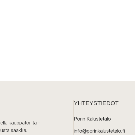
YHTEYSTIEDOT
Porin Kalustetalo
ellä kauppatorilta –
lusta saakka.
info@porinkalustetalo.fi