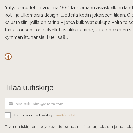
Yritys perustettiin vuonna 1981 tarjoamaan asiakkailleen laa
koti- ja ulkomaisia design-tuotteita kodin jokaiseen tilaan. 
kalusteisiin, joilla on tarina – jotka kulkevat sukupolvelta to
tämä konsepti on palvellut asiakkaitamme, joita on kolmen s
kymmeniätuhansia.
Lue lisää...
Facebook
Tilaa uutiskirje
nimi.sukunimi@osoite.com
S
ä
Olen lukenut ja hyväksyn
käyttöehdot
.
h
k
Tilaa uutiskirjeemme ja saat tietoa uusimmista tarjouksista ja uutuuks
ö