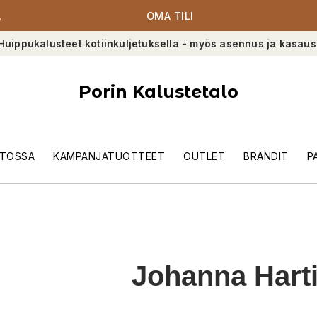
A
OMA TILI
Huippukalusteet kotiinkuljetuksella - myös asennus ja kasaus
Porin Kalustetalo
TOSSA
KAMPANJATUOTTEET
OUTLET
BRÄNDIT
P
Johanna Hart