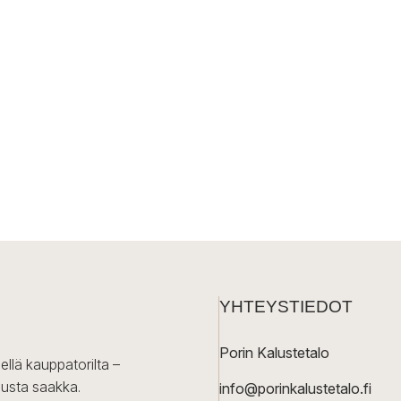
YHTEYSTIEDOT
Porin Kalustetalo
ellä kauppatorilta –
lusta saakka.
info@porinkalustetalo.fi