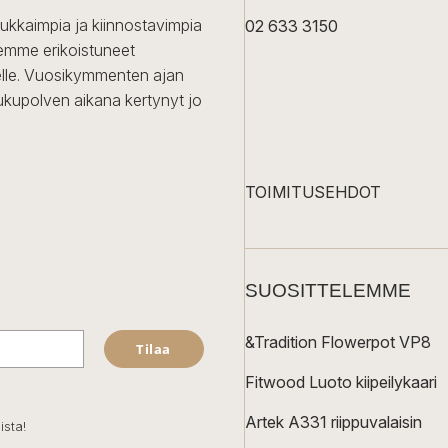
dukkaimpia ja kiinnostavimpia
02 633 3150
Olemme erikoistuneet
iselle. Vuosikymmenten ajan
ukupolven aikana kertynyt jo
TOIMITUSEHDOT
SUOSITTELEMME
&Tradition Flowerpot VP8
Tilaa
Fitwood Luoto kiipeilykaari
Artek A331 riippuvalaisin
ista!