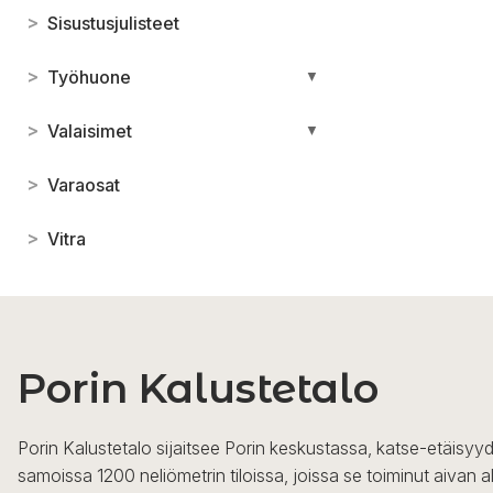
>
Sisustusjulisteet
>
Työhuone
▼
>
Valaisimet
▼
>
Varaosat
>
Vitra
Porin Kalustetalo
Porin Kalustetalo sijaitsee Porin keskustassa, katse-etäisyyd
samoissa 1200 neliömetrin tiloissa, joissa se toiminut aivan a