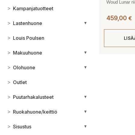
Woud Lunar rii
>
Kampanjatuotteet
459,00
€
>
Lastenhuone
▼
>
Louis Poulsen
LIS
>
Makuuhuone
▼
>
Olohuone
▼
>
Outlet
>
Puutarhakalusteet
▼
>
Ruokahuone/keittiö
▼
>
Sisustus
▼