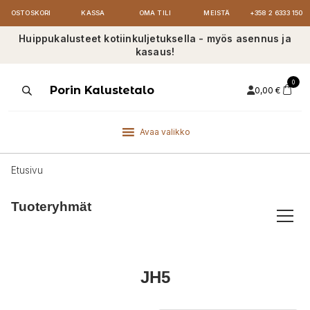
OSTOSKORI
KASSA
OMA TILI
MEISTÄ
+358 2 6333 150
Huippukalusteet kotiinkuljetuksella - myös asennus ja
kasaus!
0
Products
Porin Kalustetalo
0,00
€
search
Avaa valikko
Etusivu
Tuoteryhmät
JH5