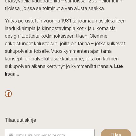
etäisyydellä kauppatorilta – samoissa 1200 neliömetrin
tiloissa, joissa se toiminut aivan alusta saakka.
Yritys perustettiin vuonna 1981 tarjoamaan asiakkailleen
laadukkaimpia ja kiinnostavimpia koti- ja ulkomaisia
design-tuotteita kodin jokaiseen tilaan. Olemme
erikoistuneet kalusteisiin, joilla on tarina – jotka kulkevat
sukupolvelta toiselle. Vuosikymmenten ajan tämä
konsepti on palvellut asiakkaitamme, joita on kolmen
sukupolven aikana kertynyt jo kymmeniätuhansia.
Lue
lisää...
F
a
c
Tilaa uutiskirje
e
Tilaa
nimi.sukunimi@osoite.com