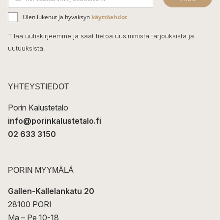
b
S
ä
o
Olen lukenut ja hyväksyn
käyttöehdot
.
h
k
o
Tilaa uutiskirjeemme ja saat tietoa uusimmista tarjouksista ja
ö
uutuuksista!
k
p
o
s
t
YHTEYSTIEDOT
i
Porin Kalustetalo
info@porinkalustetalo.fi
02 633 3150
PORIN MYYMÄLÄ
Gallen-Kallelankatu 20
28100 PORI
Ma – Pe 10-18