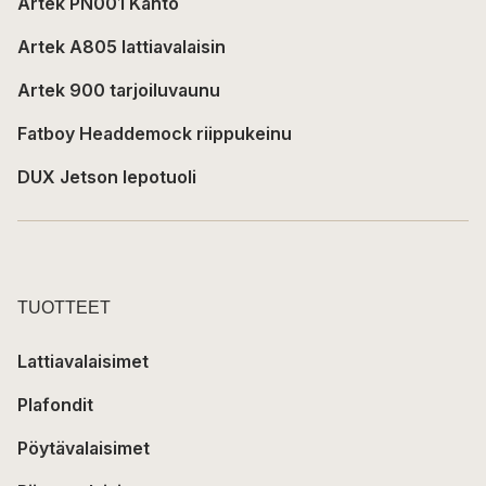
Artek PN001 Kanto
Artek A805 lattiavalaisin
Artek 900 tarjoiluvaunu
Fatboy Headdemock riippukeinu
DUX Jetson lepotuoli
TUOTTEET
Lattiavalaisimet
Plafondit
Pöytävalaisimet