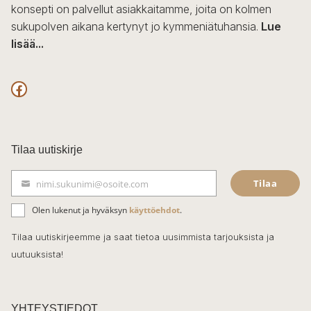
konsepti on palvellut asiakkaitamme, joita on kolmen
sukupolven aikana kertynyt jo kymmeniätuhansia.
Lue
lisää...
F
a
c
Tilaa uutiskirje
e
Tilaa
nimi.sukunimi@osoite.com
b
S
ä
o
Olen lukenut ja hyväksyn
käyttöehdot
.
h
k
o
Tilaa uutiskirjeemme ja saat tietoa uusimmista tarjouksista ja
ö
uutuuksista!
k
p
o
s
t
YHTEYSTIEDOT