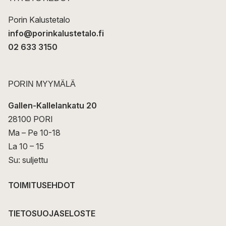
i
Porin Kalustetalo
info@porinkalustetalo.fi
02 633 3150
PORIN MYYMÄLÄ
Gallen-Kallelankatu 20
28100 PORI
Ma – Pe 10-18
La 10 – 15
Su: suljettu
TOIMITUSEHDOT
TIETOSUOJASELOSTE