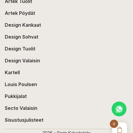
Artek Tuolit
Artek Pöydät
Design Kankaat
Design Sohvat
Design Tuolit
Design Valaisin
Kartell
Louis Poulsen
Pukkijalat
Secto Valaisin
Sisustusjulisteet
0
2026 - Porin Kalustetalo