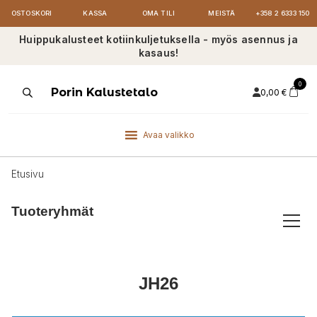
OSTOSKORI
KASSA
OMA TILI
MEISTÄ
+358 2 6333 150
Huippukalusteet kotiinkuljetuksella - myös asennus ja
kasaus!
0
Products
Porin Kalustetalo
0,00
€
search
Avaa valikko
Etusivu
Tuoteryhmät
JH26