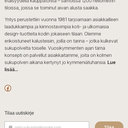
etäisyydellä kauppatorilta – samoissa 1200 neliömetrin
tiloissa, joissa se toiminut aivan alusta saakka.
Yritys perustettiin vuonna 1981 tarjoamaan asiakkailleen
laadukkaimpia ja kiinnostavimpia koti- ja ulkomaisia
design-tuotteita kodin jokaiseen tilaan. Olemme
erikoistuneet kalusteisiin, joilla on tarina – jotka kulkevat
sukupolvelta toiselle. Vuosikymmenten ajan tämä
konsepti on palvellut asiakkaitamme, joita on kolmen
sukupolven aikana kertynyt jo kymmeniätuhansia.
Lue
lisää...
F
a
c
Tilaa uutiskirje
e
Tilaa
nimi.sukunimi@osoite.com