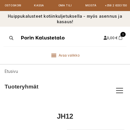
OSTOSKORI
KASSA
OMA TILI
MEISTÄ
+358 2 6333 150
Huippukalusteet kotiinkuljetuksella - myös asennus ja
kasaus!
0
Products
Porin Kalustetalo
0,00
€
search
Avaa valikko
Etusivu
Tuoteryhmät
JH12