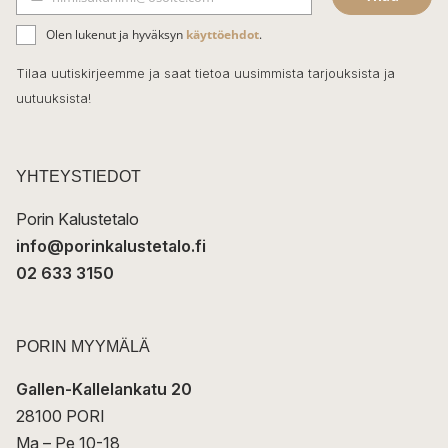
b
S
ä
o
Olen lukenut ja hyväksyn
käyttöehdot
.
h
k
o
Tilaa uutiskirjeemme ja saat tietoa uusimmista tarjouksista ja
ö
uutuuksista!
k
p
o
s
t
YHTEYSTIEDOT
i
Porin Kalustetalo
info@porinkalustetalo.fi
02 633 3150
PORIN MYYMÄLÄ
Gallen-Kallelankatu 20
28100 PORI
Ma – Pe 10-18