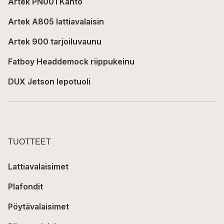
Artek PN001 Kanto
Artek A805 lattiavalaisin
Artek 900 tarjoiluvaunu
Fatboy Headdemock riippukeinu
DUX Jetson lepotuoli
TUOTTEET
Lattiavalaisimet
Plafondit
Pöytävalaisimet