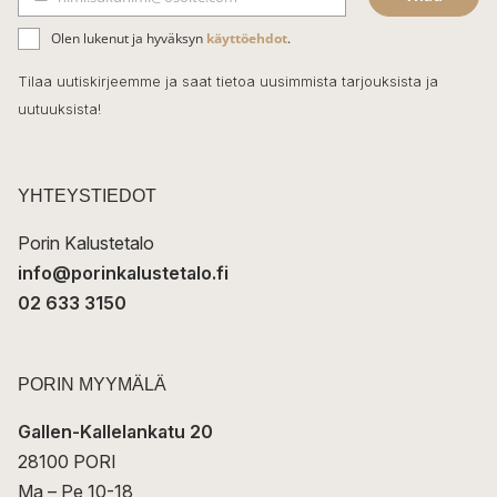
b
S
ä
o
Olen lukenut ja hyväksyn
käyttöehdot
.
h
k
o
Tilaa uutiskirjeemme ja saat tietoa uusimmista tarjouksista ja
ö
uutuuksista!
k
p
o
s
t
YHTEYSTIEDOT
i
Porin Kalustetalo
info@porinkalustetalo.fi
02 633 3150
PORIN MYYMÄLÄ
Gallen-Kallelankatu 20
28100 PORI
Ma – Pe 10-18