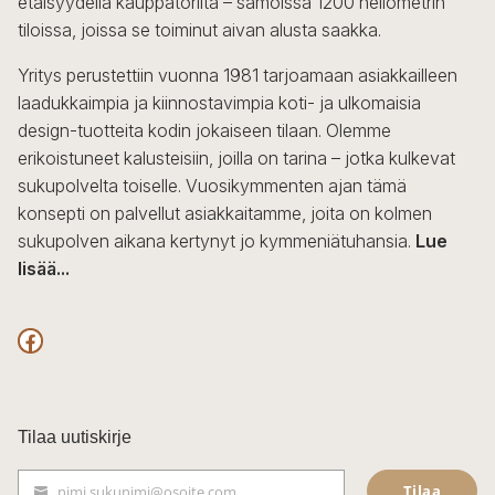
etäisyydellä kauppatorilta – samoissa 1200 neliömetrin
tiloissa, joissa se toiminut aivan alusta saakka.
Yritys perustettiin vuonna 1981 tarjoamaan asiakkailleen
laadukkaimpia ja kiinnostavimpia koti- ja ulkomaisia
design-tuotteita kodin jokaiseen tilaan. Olemme
erikoistuneet kalusteisiin, joilla on tarina – jotka kulkevat
sukupolvelta toiselle. Vuosikymmenten ajan tämä
konsepti on palvellut asiakkaitamme, joita on kolmen
sukupolven aikana kertynyt jo kymmeniätuhansia.
Lue
lisää...
F
a
c
Tilaa uutiskirje
e
Tilaa
nimi.sukunimi@osoite.com