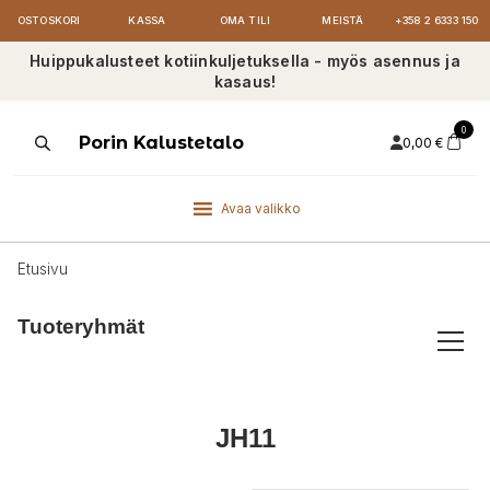
OSTOSKORI
KASSA
OMA TILI
MEISTÄ
+358 2 6333 150
Huippukalusteet kotiinkuljetuksella - myös asennus ja
kasaus!
0
Products
Porin Kalustetalo
0,00
€
search
Avaa valikko
Etusivu
Tuoteryhmät
JH11