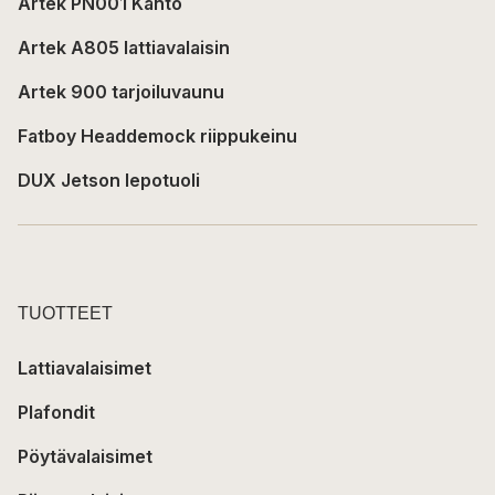
Artek PN001 Kanto
Artek A805 lattiavalaisin
Artek 900 tarjoiluvaunu
Fatboy Headdemock riippukeinu
DUX Jetson lepotuoli
TUOTTEET
Lattiavalaisimet
Plafondit
Pöytävalaisimet